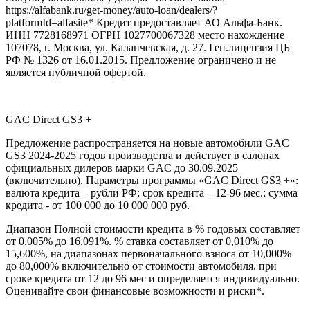
https://alfabank.ru/get-money/auto-loan/dealers/?
platformId=alfasite* Кредит предоставляет АО Альфа-Банк.
ИНН 7728168971 ОГРН 1027700067328 место нахождение
107078, г. Москва, ул. Каланчевская, д. 27. Ген.лицензия ЦБ
РФ № 1326 от 16.01.2015. Предложение ограничено и не
является публичной офертой.
GAC Direct GS3 +
Предложение распространяется на новые автомобили GAC
GS3 2024-2025 годов производства и действует в салонах
официальных дилеров марки GAC до 30.09.2025
(включительно). Параметры программы «GAC Direct GS3 +»:
валюта кредита – рубли РФ; срок кредита – 12-96 мес.; сумма
кредита - от 100 000 до 10 000 000 руб.
Диапазон Полной стоимости кредита в % годовых составляет
от 0,005% до 16,091%. % ставка составляет от 0,010% до
15,600%, на диапазонах первоначального взноса от 10,000%
до 80,000% включительно от стоимости автомобиля, при
сроке кредита от 12 до 96 мес и определяется индивидуально.
Оценивайте свои финансовые возможности и риски*.