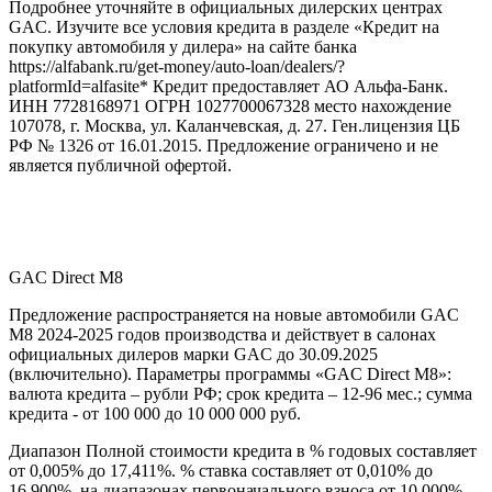
Подробнее уточняйте в официальных дилерских центрах
GAC. Изучите все условия кредита в разделе «Кредит на
покупку автомобиля у дилера» на сайте банка
https://alfabank.ru/get-money/auto-loan/dealers/?
platformId=alfasite* Кредит предоставляет АО Альфа-Банк.
ИНН 7728168971 ОГРН 1027700067328 место нахождение
107078, г. Москва, ул. Каланчевская, д. 27. Ген.лицензия ЦБ
РФ № 1326 от 16.01.2015. Предложение ограничено и не
является публичной офертой.
GAC Direct М8
Предложение распространяется на новые автомобили GAC
M8 2024-2025 годов производства и действует в салонах
официальных дилеров марки GAC до 30.09.2025
(включительно). Параметры программы «GAC Direct M8»:
валюта кредита – рубли РФ; срок кредита – 12-96 мес.; сумма
кредита - от 100 000 до 10 000 000 руб.
Диапазон Полной стоимости кредита в % годовых составляет
от 0,005% до 17,411%. % ставка составляет от 0,010% до
16,900%, на диапазонах первоначального взноса от 10,000%