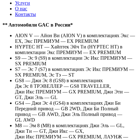
Услуги
О нас
Контакты
** Aвтомобили GAC в России*
AION V — Айон Ви (AION V) в комплектациях Экс —
EX, Экс ПРЕМИУМ — EX PREMIUM
HYPTEC HT — Хайптек Эйч Ти (HYPTEC HT) в
комплектации Экс ПРЕМИУМ — EX PREMIUM
S9 — Эс 9 (S9) в комплектации Эс Икс ПРЕМИУМ —
SX PREMIUM
S7 — Эс 7 (S7) в комплектациях Эс Икс ПРЕМИУМ —
SX PREMIUM, Эс Тэ — ST
GS8 — Джи Эс 8 (GS8) в комплектациях
Дж Эс 8 ТРЭВЕЛЛЕР — GS8 TRAVELLER,
Джи Икс ПРЕМИУМ — GX PREMIUM, Джи Эти —
GT, Джи Эль — GL
GS4 — Джи Эс 4 (GS4) в комплектациях Джи Би
Передний привод — GB 2WD, Джи Би Полный
привод — GB AWD, Джи Эль Полный привод —
GL AWD
M8 — Эм 8 (M8) в комплектациях Джи Эль — GL,
Джи Ти — GT, Джи Икс — GX,
Джи Икс ПРЕМИУМ — GX PREMIUM, ЛАУНЖ —