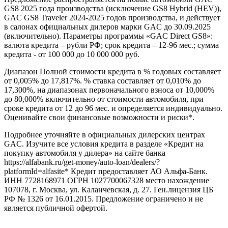
GS8 2025 года производства (исключение GS8 Hybrid (HEV)),
GAC GS8 Traveler 2024-2025 годов производства, и действует
в салонах официальных дилеров марки GAC до 30.09.2025
(включительно). Параметры программы «GAC Direct GS8»:
валюта кредита – рубли РФ; срок кредита – 12-96 мес.; сумма
кредита - от 100 000 до 10 000 000 руб.
Диапазон Полной стоимости кредита в % годовых составляет
от 0,005% до 17,817%. % ставка составляет от 0,010% до
17,300%, на диапазонах первоначального взноса от 10,000%
до 80,000% включительно от стоимости автомобиля, при
сроке кредита от 12 до 96 мес. и определяется индивидуально.
Оценивайте свои финансовые возможности и риски*.
Подробнее уточняйте в официальных дилерских центрах
GAC. Изучите все условия кредита в разделе «Кредит на
покупку автомобиля у дилера» на сайте банка
https://alfabank.ru/get-money/auto-loan/dealers/?
platformId=alfasite* Кредит предоставляет АО Альфа-Банк.
ИНН 7728168971 ОГРН 1027700067328 место нахождение
107078, г. Москва, ул. Каланчевская, д. 27. Ген.лицензия ЦБ
РФ № 1326 от 16.01.2015. Предложение ограничено и не
является публичной офертой.