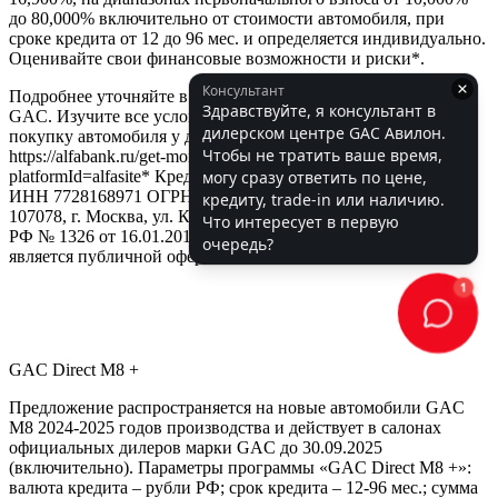
до 80,000% включительно от стоимости автомобиля, при
сроке кредита от 12 до 96 мес. и определяется индивидуально.
Оценивайте свои финансовые возможности и риски*.
Подробнее уточняйте в официальных дилерских центрах
GAC. Изучите все условия кредита в разделе «Кредит на
покупку автомобиля у дилера» на сайте банка
https://alfabank.ru/get-money/auto-loan/dealers/?
platformId=alfasite* Кредит предоставляет АО Альфа-Банк.
ИНН 7728168971 ОГРН 1027700067328 место нахождение
107078, г. Москва, ул. Каланчевская, д. 27. Ген.лицензия ЦБ
РФ № 1326 от 16.01.2015. Предложение ограничено и не
является публичной офертой.
GAC Direct М8 +
Предложение распространяется на новые автомобили GAC
M8 2024-2025 годов производства и действует в салонах
официальных дилеров марки GAC до 30.09.2025
(включительно). Параметры программы «GAC Direct M8 +»:
валюта кредита – рубли РФ; срок кредита – 12-96 мес.; сумма