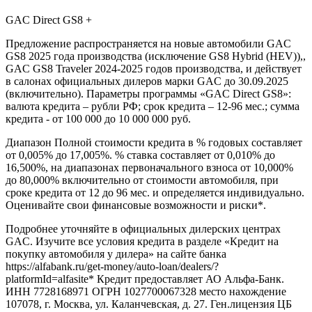
GAC Direct GS8 +
Предложение распространяется на новые автомобили GAC
GS8 2025 года производства (исключение GS8 Hybrid (HEV)),,
GAC GS8 Traveler 2024-2025 годов производства, и действует
в салонах официальных дилеров марки GAC до 30.09.2025
(включительно). Параметры программы «GAC Direct GS8»:
валюта кредита – рубли РФ; срок кредита – 12-96 мес.; сумма
кредита - от 100 000 до 10 000 000 руб.
Диапазон Полной стоимости кредита в % годовых составляет
от 0,005% до 17,005%. % ставка составляет от 0,010% до
16,500%, на диапазонах первоначального взноса от 10,000%
до 80,000% включительно от стоимости автомобиля, при
сроке кредита от 12 до 96 мес. и определяется индивидуально.
Оценивайте свои финансовые возможности и риски*.
Подробнее уточняйте в официальных дилерских центрах
GAC. Изучите все условия кредита в разделе «Кредит на
покупку автомобиля у дилера» на сайте банка
https://alfabank.ru/get-money/auto-loan/dealers/?
platformId=alfasite* Кредит предоставляет АО Альфа-Банк.
ИНН 7728168971 ОГРН 1027700067328 место нахождение
107078, г. Москва, ул. Каланчевская, д. 27. Ген.лицензия ЦБ