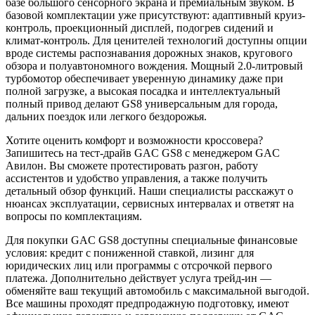
базе большого сенсорного экрана и премиальным звуком. В
базовой комплектации уже присутствуют: адаптивный круиз-
контроль, проекционный дисплей, подогрев сидений и
климат-контроль. Для ценителей технологий доступны опции
вроде системы распознавания дорожных знаков, кругового
обзора и полуавтономного вождения. Мощный 2.0-литровый
турбомотор обеспечивает уверенную динамику даже при
полной загрузке, а высокая посадка и интеллектуальный
полный привод делают GS8 универсальным для города,
дальних поездок или легкого бездорожья.
Хотите оценить комфорт и возможности кроссовера?
Запишитесь на тест-драйв GAC GS8 с менеджером GAC
Авилон. Вы сможете протестировать разгон, работу
ассистентов и удобство управления, а также получить
детальный обзор функций. Наши специалисты расскажут о
нюансах эксплуатации, сервисных интервалах и ответят на
вопросы по комплектациям.
Для покупки GAC GS8 доступны специальные финансовые
условия: кредит с пониженной ставкой, лизинг для
юридических лиц или программы с отсрочкой первого
платежа. Дополнительно действует услуга трейд-ин —
обменяйте ваш текущий автомобиль с максимальной выгодой.
Все машины проходят предпродажную подготовку, имеют