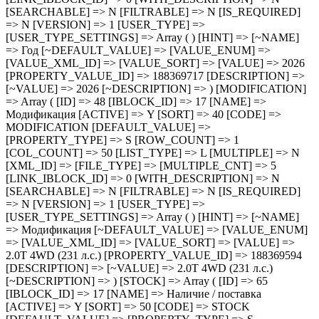
=> Год [~DEFAULT_VALUE] => [VALUE_ENUM] => [VALUE_XML_ID] => [VALUE_SORT] => [VALUE] => 2026 [PROPERTY_VALUE_ID] => 188369717 [DESCRIPTION] => [~VALUE] => 2026 [~DESCRIPTION] => ) [MODIFICATION] => Array ( [ID] => 48 [IBLOCK_ID] => 17 [NAME] => Модификация [ACTIVE] => Y [SORT] => 40 [CODE] => MODIFICATION [DEFAULT_VALUE] => [PROPERTY_TYPE] => S [ROW_COUNT] => 1 [COL_COUNT] => 50 [LIST_TYPE] => L [MULTIPLE] => N [XML_ID] => [FILE_TYPE] => [MULTIPLE_CNT] => 5 [LINK_IBLOCK_ID] => 0 [WITH_DESCRIPTION] => N [SEARCHABLE] => N [FILTRABLE] => N [IS_REQUIRED] => N [VERSION] => 1 [USER_TYPE] => [USER_TYPE_SETTINGS] => Array ( ) [HINT] => [~NAME] => Модификация [~DEFAULT_VALUE] => [VALUE_ENUM] => [VALUE_XML_ID] => [VALUE_SORT] => [VALUE] => 2.0T 4WD (231 л.с.) [PROPERTY_VALUE_ID] => 188369594 [DESCRIPTION] => [~VALUE] => 2.0T 4WD (231 л.с.) [~DESCRIPTION] => ) [STOCK] => Array ( [ID] => 65 [IBLOCK_ID] => 17 [NAME] => Наличие / поставка [ACTIVE] => Y [SORT] => 50 [CODE] => STOCK [DEFAULT_VALUE] => [PROPERTY_TYPE] => S [ROW_COUNT] => 1 [COL_COUNT] => 50 [LIST_TYPE] => L [MULTIPLE] => N [XML_ID] => [FILE_TYPE] => [MULTIPLE_CNT] => 5 [LINK_IBLOCK_ID] => 0 [WITH_DESCRIPTION] => N [SEARCHABLE] => N [FILTRABLE] => N [IS_REQUIRED] => N [VERSION] => 1 [USER_TYPE] => [USER_TYPE_SETTINGS] => Array ( ) [HINT] => [~NAME] => Наличие / поставка [~DEFAULT_VALUE] => [VALUE_ENUM] => [VALUE_XML_ID] => [VALUE_SORT] => [VALUE] => В наличии [PROPERTY_VALUE_ID] => 188369718 [DESCRIPTION] => [~VALUE] => В наличии [~DESCRIPTION] => ) [RRP] => Array ( [ID] => 59 [IBLOCK_ID] => 17 [NAME] => РРП [ACTIVE] => Y [SORT] => 60 [CODE] => RRP [DEFAULT_VALUE] => [PROPERTY_TYPE] => N [ROW_COUNT] => 1 [COL_COUNT] => 50 [LIST_TYPE] => L [MULTIPLE] => N [XML_ID] => [FILE_TYPE] => [MULTIPLE_CNT] => 5 [LINK_IBLOCK_ID] => 0 [WITH_DESCRIPTION] => N [SEARCHABLE] => N [FILTRABLE] => N [IS_REQUIRED] => N [VERSION] => 1 [USER_TYPE] => [USER_TYPE_SETTINGS] => Array ( ) [HINT] => [~NAME] => РРП [~DEFAULT_VALUE] => [VALUE_ENUM] => [VALUE_XML_ID] => [VALUE_SORT] => [VALUE] => 4949000 [PROPERTY_VALUE_ID] => 188369712 [DESCRIPTION] => [~VALUE] => 4949000 [~DESCRIPTION] => ) [VIN] => Array ( [ID] => 45 [IBLOCK_ID] => 17 [NAME] => VIN [ACTIVE] => Y [SORT] => 500 [CODE] => VIN [DEFAULT_VALUE] => [PROPERTY_TYPE] => S [ROW_COUNT] => 1 [COL_COUNT] => 50 [LIST_TYPE] => L [MULTIPLE] => N [XML_ID] => [FILE_TYPE] => [MULTIPLE_CNT] => 5 [LINK_IBLOCK_ID] => 0 [WITH_DESCRIPTION] => N [SEARCHABLE] => N [FILTRABLE] => N [IS_REQUIRED] => N [VERSION] => 1 [USER_TYPE] => [USER_TYPE_SETTINGS] => Array ( ) [HINT] => [~NAME] => VIN [~DEFAULT_VALUE] => [VALUE_ENUM] => [VALUE_XML_ID] => [VALUE_SORT] => [VALUE] => LMGJU3G85T1064503 [PROPERTY_VALUE_ID] => 188369581 [DESCRIPTION] => [~VALUE] => LMGJU3G85T1064503 [~DESCRIPTION] => ) [NOT_DELETE] => Array ( [ID] => 46 [IBLOCK_ID] => 17 [NAME] => Не обновлять/удалять при выгрузке [ACTIVE] => Y [SORT] => 500 [CODE] => NOT_DELETE [DEFAULT_VALUE] => [PROPERTY_TYPE] => L [ROW_COUNT] => 1 [COL_COUNT] => 30 [LIST_TYPE] => C [MULTIPLE] => N [XML_ID] => [FILE_TYPE] => [MULTIPLE_CNT] => 5 [LINK_IBLOCK_ID] => 0 [WITH_DESCRIPTION] => N [SEARCHABLE] => N [FILTRABLE] => N [IS_REQUIRED] => N [VERSION] => 1 [USER_TYPE] => [USER_TYPE_SETTINGS] => Array ( ) [HINT] => [~NAME] => Не обновлять/удалять при выгрузке [~DEFAULT_VALUE] => [VALUE_ENUM] => [VALUE_XML_ID] => [VALUE_SORT] => [VALUE] => [PROPERTY_VALUE_ID] => [DESCRIPTION] => [~DESCRIPTION] => [~VALUE] => [VALUE_ENUM_ID] => ) [IMAGES] => Array ( [ID] => 47 [IBLOCK_ID] => 17 [NAME] => Изображения [ACTIVE] => Y [SORT] => 500 [CODE] => IMAGES [DEFAULT_VALUE] => [PROPERTY_TYPE] => F [ROW_COUNT] => 1 [COL_COUNT] => 30 [LIST_TYPE] => L [MULTIPLE] => Y [XML_ID] => [FILE_TYPE] => [MULTIPLE_CNT] => 5 [LINK_IBLOCK_ID] => 0 [WITH_DESCRIPTION] => N [SEARCHABLE] => N [FILTRABLE] => N [IS_REQUIRED] => N [VERSION] => 1 [USER_TYPE] => [USER_TYPE_SETTINGS] => Array ( ) [HINT] => [~NAME] => Изображения [~DEFAULT_VALUE] => [VALUE_ENUM] => [VALUE_XML_ID] => [VALUE_SORT] => [VALUE] => Array ( [0] => 17808281 [1] => 17808282 [2] => 17808283 [3] => 17808284 [4] => 17808285 [5] => 17808286 [6] => 17808287 [7] => 17808288 [8] => 17808289 [9] => 17808290 [10] => 17808291 [11] => 17808292 ) [PROPERTY_VALUE_ID] => Array ( [0] => 188369582 [1] => 188369583 [2] => 188369584 [3] => 188369585 [4] => 188369586 [5] => 188369587 [6] => 188369588 [7] => 188369589 [8] => 188369590 [9] => 188369591