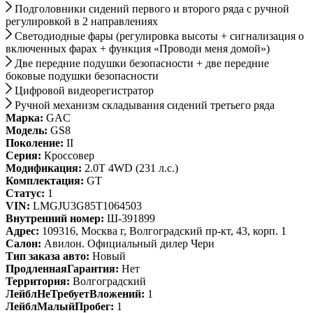
Подголовники сидений первого и второго ряда с ручной
регулировкой в 2 направлениях
Cветодиодные фары (регулировка высоты + сигнализация о
включенных фарах + функция «Проводи меня домой»)
Две передние подушки безопасности + две передние
боковые подушки безопасности
Цифровой видеорегистратор
Ручной механизм складывания сидений третьего ряда
Марка:
GAC
Модель:
GS8
Поколение:
II
Серия:
Кроссовер
Модификация:
2.0T 4WD (231 л.с.)
Комплектация:
GT
Статус:
1
VIN:
LMGJU3G85T1064503
Внутренний номер:
Ш-391899
Адрес:
109316, Москва г, Волгоградский пр-кт, 43, корп. 1
Салон:
Авилон. Официальный дилер Чери
Тип заказа авто:
Новый
ПродленнаяГарантия:
Нет
Территория:
Волгоградский
ЛейблНеТребуетВложений:
1
ЛейблМалыйПробег:
1