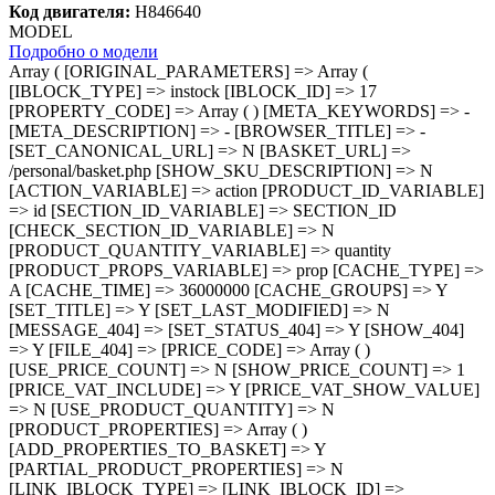
Код двигателя:
H846640
MODEL
Подробно о модели
Array ( [ORIGINAL_PARAMETERS] => Array ( [IBLOCK_TYPE] => instock [IBLOCK_ID] => 17 [PROPERTY_CODE] => Array ( ) [META_KEYWORDS] => - [META_DESCRIPTION] => - [BROWSER_TITLE] => - [SET_CANONICAL_URL] => N [BASKET_URL] => /personal/basket.php [SHOW_SKU_DESCRIPTION] => N [ACTION_VARIABLE] => action [PRODUCT_ID_VARIABLE] => id [SECTION_ID_VARIABLE] => SECTION_ID [CHECK_SECTION_ID_VARIABLE] => N [PRODUCT_QUANTITY_VARIABLE] => quantity [PRODUCT_PROPS_VARIABLE] => prop [CACHE_TYPE] => A [CACHE_TIME] => 36000000 [CACHE_GROUPS] => Y [SET_TITLE] => Y [SET_LAST_MODIFIED] => N [MESSAGE_404] => [SET_STATUS_404] => Y [SHOW_404] => Y [FILE_404] => [PRICE_CODE] => Array ( ) [USE_PRICE_COUNT] => N [SHOW_PRICE_COUNT] => 1 [PRICE_VAT_INCLUDE] => Y [PRICE_VAT_SHOW_VALUE] => N [USE_PRODUCT_QUANTITY] => N [PRODUCT_PROPERTIES] => Array ( ) [ADD_PROPERTIES_TO_BASKET] => Y [PARTIAL_PRODUCT_PROPERTIES] => N [LINK_IBLOCK_TYPE] => [LINK_IBLOCK_ID] => [LINK_PROPERTY_SID] => [LINK_ELEMENTS_URL] => link.php?PARENT_ELEMENT_ID=#ELEMENT_ID# [OFFERS_CART_PROPERTIES] => Array ( ) [OFFERS_FIELD_CODE] => [OFFERS_PROPERTY_CODE] => Array ( ) [OFFERS_SORT_FIELD] => [OFFERS_SORT_ORDER] => [OFFERS_SORT_FIELD2] => [OFFERS_SORT_ORDER2] => [ELEMENT_ID] => 0 [ELEMENT_CODE] => gs8-lmgju3g85t1064503 [SECTION_ID] => 0 [SECTION_CODE] => gs8 [SECTION_URL] => /instock/#SECTION_CODE_PATH#/ [DETAIL_URL] => /instock/#SECTION_CODE_PATH#/#ELEMENT_CODE#/ [CONVERT_CURRENCY] => [CURRENCY_ID] => [HIDE_NOT_AVAILABLE] => [HIDE_NOT_AVAILABLE_OFFERS] => [USE_ELEMENT_COUNTER] => Y [SHOW_DEACTIVATED] => N [USE_MAIN_ELEMENT_SECTION] => Y [STRICT_SECTION_CHECK] => Y [ADD_PICT_PROP] => - [LABEL_PROP] => Array ( ) [LABEL_PROP_MOBILE] => [LABEL_PROP_POSITION] => [OFFER_ADD_PICT_PROP] => [OFFER_TREE_PROPS] => Array ( ) [PRODUCT_SUBSCRIPTION] => [SHOW_DISCOUNT_PERCENT] => [DISCOUNT_PERCENT_POSITION] => [SHOW_OLD_PRICE] => [SHOW_MAX_QUANTITY] => [MESS_SHOW_MAX_QUANTITY] => [RELATIVE_QUANTITY_FACTOR] => [MESS_RELATIVE_QUANTITY_MANY] => [MESS_RELATIVE_QUANTITY_FEW] => [MESS_BTN_BUY] => Купить [MESS_BTN_ADD_TO_BASKET] => В корзину [MESS_BTN_SUBSCRIBE] => Подписаться [MESS_BTN_DETAIL] => Подробнее [MESS_NOT_AVAILABLE] => Нет в наличии [MESS_BTN_COMPARE] => Сравнение [MESS_PRICE_RANGES_TITLE] => [MESS_DESCRIPTION_TAB] => [MESS_PROPERTIES_TAB] => [MESS_COMMENTS_TAB] => [MAIN_BLOCK_PROPERTY_CODE] => Array ( ) [MAIN_BLOCK_OFFERS_PROPERTY_CODE] => [USE_VOTE_RATING] => N [VOTE_DISPLAY_AS_RATING] => [USE_COMMENTS] => N [BLOG_USE] => [BLOG_URL] => [BLOG_EMAIL_NOTIFY] => [VK_USE] => [VK_API_ID] => API_ID [FB_USE] => [FB_APP_ID] => [BRAND_USE] => N [BRAND_PROP_CODE] => [DISPLAY_NAME] => Y [IMAGE_RESOLUTION] => 16by9 [PRODUCT_INFO_BLOCK_ORDER] => sku,props [PRODUCT_PAY_BLOCK_ORDER] => rating,price,priceRanges,quantityLimit,quantity,buttons [ADD_DETAIL_TO_SLIDER] => N [TEMPLATE_THEME] => blue [ADD_SECTIONS_CHAIN] => Y [ADD_ELEMENT_CHAIN] => Y [DISPLAY_PREVIEW_TEXT_MODE] => E [DETAIL_PICTURE_MODE] => Array ( [0] => POPUP [1] => MAGNIFIER ) [ADD_TO_BASKET_ACTION] => [ADD_TO_BASKET_ACTION_PRIMARY] => [SHOW_CLOSE_POPUP] => [DISPLAY_COMPARE] => N [COMPARE_PATH] => /instock/compare.php?action=#ACTION_CODE# [USE_COMPARE_LIST] => Y [BACKGROUND_IMAGE] => - [COMPATIBLE_MODE] => Y [DISABLE_INIT_JS_IN_COMPONENT] => N [SET_VIEWED_IN_COMPONENT] => [SHOW_SLIDER] => N [SLIDER_INTERVAL] => [SLIDER_PROGRESS] => [USE_ENHANCED_ECOMMERCE] => N [DATA_LAYER_NAME] => [BRAND_PROPERTY] => [USE_GIFTS_DETAIL] => Y [USE_GIFTS_MAIN_PR_SECTION_LIST] => Y [GIFTS_SHOW_DISCOUNT_PERCENT] => [GIFTS_SHOW_OLD_PRICE] => [GIFTS_DETAIL_PAGE_ELEMENT_COUNT] => 4 [GIFTS_DETAIL_HIDE_BLOCK_TITLE] => [GIFTS_DETAIL_TEXT_LABEL_GIFT] => [GIFTS_DETAIL_BLOCK_TITLE] => [GIFTS_SHOW_NAME] => [GIFTS_SHOW_IMAGE] => [GIFTS_MESS_BTN_BUY] => [GIFTS_PRODUCT_BLOCKS_ORDER] => price,props,sku,quantityLimit,quantity,buttons [GIFTS_SHOW_SLIDER] => N [GIFTS_SLIDER_INTERVAL] => [GIFTS_SLIDER_PROGRESS] => [GIFTS_MAIN_PRODUCT_DETAIL_PAGE_ELEMENT_COUNT] => 4 [GIFTS_MAIN_PRODUCT_DETAIL_BLOCK_TITLE] => [GIFTS_MAIN_PRODUCT_DETAIL_HIDE_BLOCK_TITLE] => [USER_CONSENT] => N [USER_CONSENT_ID] => 0 [USER_CONSENT_IS_CHECKED] => Y [USER_CONSENT_IS_LOADED] => N [PRODUCT_DISPLAY_MODE] => Y [CURRENT_BASE_PAGE] => /instock/gs8/gs8-lmgju3g85t1064503/ [PARENT_NAME] => bitrix:catalog [PARENT_TEMPLATE_NAME] => instock [PARENT_TEMPLATE_PAGE] => element ) [USE_CATALOG_BUTTONS] => Array ( ) [BUY_URL_TEMPLATE] => /instock/gs8/gs8-lmgju3g85t1064503/?action=BUY&id=#ID# [ADD_URL_TEMPLATE] => /instock/gs8/gs8-lmgju3g85t1064503/?action=ADD2BASKET&id=#ID# [SUBSCRIBE_URL_TEMPLATE] => /instock/gs8/gs8-lmgju3g85t1064503/?action=SUBSCRIBE_PRODUCT&id=#ID# [COMPARE_URL_TEMPLATE] => /instock/gs8/gs8-lmgju3g85t1064503/?action=ADD_TO_COMPARE_LIST&id=#ID# [COMPARE_DELETE_URL_TEMPLATE] => /instock/gs8/gs8-lmgju3g85t1064503/?action=DELETE_FROM_COMPARE_LIST&id=#ID# [~BUY_URL_TEMPLATE] => /instock/gs8/gs8-lmgju3g85t1064503/?action=BUY&id=#ID# [~ADD_URL_TEMPLATE] => /instock/gs8/gs8-lmgju3g85t1064503/?action=ADD2BASKET&id=#ID# [~SUBSCRIBE_URL_TEMPLATE] => /instock/gs8/gs8-lmgju3g85t1064503/?action=SUBSCRIBE_PRODUCT&id=#ID# [~COMPARE_URL_TEMPLATE] => /instock/gs8/gs8-lmgju3g85t1064503/?action=ADD_TO_COMPARE_LIST&id=#ID# [~COMPARE_DELETE_URL_TEMPLATE] => /instock/gs8/gs8-lmgju3g85t1064503/?action=DELETE_FROM_COMPARE_LIST&id=#ID# [CONVERT_CURRENCY] => Array ( ) [CATALOGS] => Array ( ) [MODULES] => Array ( [iblock] => 1 [catalog] => [currency] => [workflow] => ) [PRICES_ALLOW] => Array ( ) [CATALOG] => [CAT_PRICES] => Array ( ) [PRICES] => Array ( ) [PRICE_MATRIX] => [MIN_PRICE] => [ID] => 4121 [~ID] => 4121 [IBLOCK_ID] => 17 [~IBLOCK_ID] => 17 [CODE] => gs8-lmgju3g85t1064503 [~CODE] => gs8-lmgju3g85t1064503 [XML_ID] => 4121 [~XML_ID] => 4121 [NAME] => GS8 [~NAME] => GS8 [ACTIVE] => Y [~ACTIVE] => Y [DATE_ACTIVE_FROM] => [~DATE_ACTIVE_FROM] => [DATE_ACTIVE_TO] => [~DATE_ACTIVE_TO] => [SORT] => 500 [~SORT] => 500 [PREVIEW_TEXT] => [~PREVIEW_TEXT] => [PREVIEW_TEXT_TYPE] => text [~PREVIEW_TEXT_TYPE] => text [DETAIL_TEXT] => [~DETAIL_TEXT] => [DETAIL_TEXT_TYPE] => text [~DETAIL_TEXT_TYPE] => text [DATE_CREATE] => 06.06.2026 13:12:42 [~DATE_CREATE] => 06.06.2026 13:12:42 [CREATED_BY] => 0 [~CREATED_BY] => 0 [TAGS] => [~TAGS] => [TIMESTAMP_X] => 08.08.2026 22:14:46 [~TIMESTAMP_X] => 08.08.2026 22:14:46 [MODIFIED_BY] => 1 [~MODIFIED_BY] => 1 [IBLOCK_SECTION_ID] => 7 [~IBLOCK_SECTION_ID] => 7 [DETAIL_PAGE_URL] => /instock/gs8/gs8-lmgju3g85t1064503/ [~DETAIL_PAGE_URL] => /instock/gs8/gs8-lmgju3g85t1064503/ [DETAIL_PICTURE] => Array ( [ID] => 17808280 [TIMESTAMP_X] => 08.08.2026 22:14:46 [MODULE_ID] => iblock [HEIGHT] => 2000 [WIDTH] => 3000 [FILE_SIZE] => 976687 [CONTENT_TYPE] => image/jpeg [SUBDIR] => iblock/6fb [FILE_NAME] => 0oscyhlx8qz869rsue3z0pvo0v8vheu7.jpg [ORIGINAL_NAME] => 6a83b487a6a07c733e760a80ee4771ec.jpg [DESCRIPTION] => [HANDLER_ID] => [EXTERNAL_ID] => 9898f2b37bb956e57d8dcf63731a0436 [VERSION_ORIGINAL_ID] => [META] => [SRC] => /upload/iblock/6fb/0oscyhlx8qz869rsue3z0pvo0v8vheu7.jpg [UNSAFE_SRC] => /upload/iblock/6fb/0oscyhlx8qz869rsue3z0pvo0v8vheu7.jpg [SAFE_SRC] => /upload/iblock/6fb