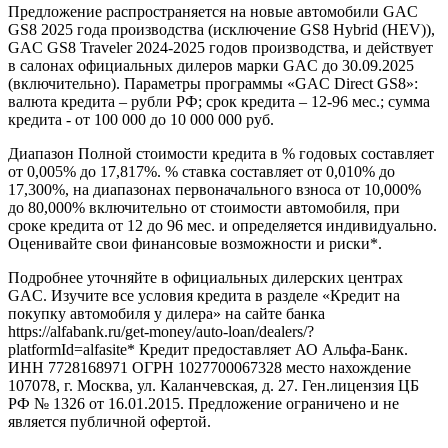
Предложение распространяется на новые автомобили GAC
GS8 2025 года производства (исключение GS8 Hybrid (HEV)),
GAC GS8 Traveler 2024-2025 годов производства, и действует
в салонах официальных дилеров марки GAC до 30.09.2025
(включительно). Параметры программы «GAC Direct GS8»:
валюта кредита – рубли РФ; срок кредита – 12-96 мес.; сумма
кредита - от 100 000 до 10 000 000 руб.
Диапазон Полной стоимости кредита в % годовых составляет
от 0,005% до 17,817%. % ставка составляет от 0,010% до
17,300%, на диапазонах первоначального взноса от 10,000%
до 80,000% включительно от стоимости автомобиля, при
сроке кредита от 12 до 96 мес. и определяется индивидуально.
Оценивайте свои финансовые возможности и риски*.
Подробнее уточняйте в официальных дилерских центрах
GAC. Изучите все условия кредита в разделе «Кредит на
покупку автомобиля у дилера» на сайте банка
https://alfabank.ru/get-money/auto-loan/dealers/?
platformId=alfasite* Кредит предоставляет АО Альфа-Банк.
ИНН 7728168971 ОГРН 1027700067328 место нахождение
107078, г. Москва, ул. Каланчевская, д. 27. Ген.лицензия ЦБ
РФ № 1326 от 16.01.2015. Предложение ограничено и не
является публичной офертой.