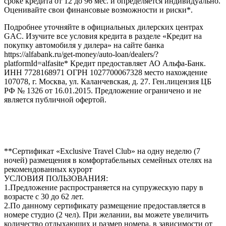
сроке кредита от 12 до 96 мес. и определяется индивидуально.
Оценивайте свои финансовые возможности и риски*.
Подробнее уточняйте в официальных дилерских центрах
GAC. Изучите все условия кредита в разделе «Кредит на
покупку автомобиля у дилера» на сайте банка
https://alfabank.ru/get-money/auto-loan/dealers/?
platformId=alfasite* Кредит предоставляет АО Альфа-Банк.
ИНН 7728168971 ОГРН 1027700067328 место нахождение
107078, г. Москва, ул. Каланчевская, д. 27. Ген.лицензия ЦБ
РФ № 1326 от 16.01.2015. Предложение ограничено и не
является публичной офертой.
**Сертификат «Exclusive Travel Club» на одну неделю (7
ночей) размещения в комфортабельных семейных отелях на
рекомендованных курорт
УСЛОВИЯ ПОЛЬЗОВАНИЯ:
1.Предложение распространяется на супружескую пару в
возрасте с 30 до 62 лет.
2.По данному сертификату размещение предоставляется в
номере студио (2 чел). При желании, вы можете увеличить
количество отдыхающих и размер номера, в зависимости от