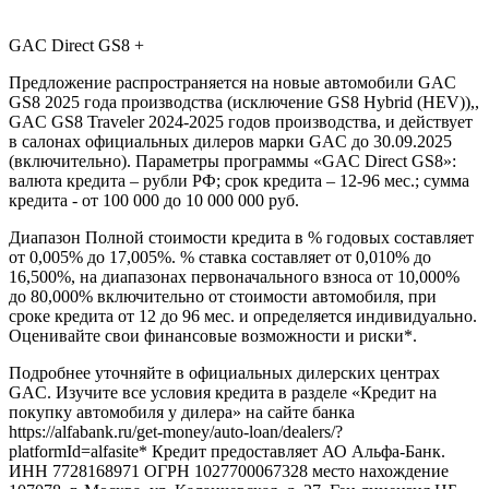
GAC Direct GS8 +
Предложение распространяется на новые автомобили GAC
GS8 2025 года производства (исключение GS8 Hybrid (HEV)),,
GAC GS8 Traveler 2024-2025 годов производства, и действует
в салонах официальных дилеров марки GAC до 30.09.2025
(включительно). Параметры программы «GAC Direct GS8»:
валюта кредита – рубли РФ; срок кредита – 12-96 мес.; сумма
кредита - от 100 000 до 10 000 000 руб.
Диапазон Полной стоимости кредита в % годовых составляет
от 0,005% до 17,005%. % ставка составляет от 0,010% до
16,500%, на диапазонах первоначального взноса от 10,000%
до 80,000% включительно от стоимости автомобиля, при
сроке кредита от 12 до 96 мес. и определяется индивидуально.
Оценивайте свои финансовые возможности и риски*.
Подробнее уточняйте в официальных дилерских центрах
GAC. Изучите все условия кредита в разделе «Кредит на
покупку автомобиля у дилера» на сайте банка
https://alfabank.ru/get-money/auto-loan/dealers/?
platformId=alfasite* Кредит предоставляет АО Альфа-Банк.
ИНН 7728168971 ОГРН 1027700067328 место нахождение