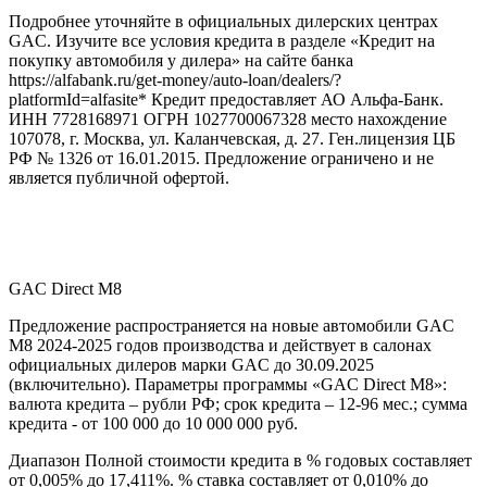
Подробнее уточняйте в официальных дилерских центрах
GAC. Изучите все условия кредита в разделе «Кредит на
покупку автомобиля у дилера» на сайте банка
https://alfabank.ru/get-money/auto-loan/dealers/?
platformId=alfasite* Кредит предоставляет АО Альфа-Банк.
ИНН 7728168971 ОГРН 1027700067328 место нахождение
107078, г. Москва, ул. Каланчевская, д. 27. Ген.лицензия ЦБ
РФ № 1326 от 16.01.2015. Предложение ограничено и не
является публичной офертой.
GAC Direct М8
Предложение распространяется на новые автомобили GAC
M8 2024-2025 годов производства и действует в салонах
официальных дилеров марки GAC до 30.09.2025
(включительно). Параметры программы «GAC Direct M8»:
валюта кредита – рубли РФ; срок кредита – 12-96 мес.; сумма
кредита - от 100 000 до 10 000 000 руб.
Диапазон Полной стоимости кредита в % годовых составляет
от 0,005% до 17,411%. % ставка составляет от 0,010% до