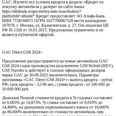
GAC. Изучите все условия кредита в разделе «Кредит на
покупку автомобиля у дилера» на сайте банка
https://alfabank.ru/get-money/auto-loan/dealers/?
platformId=alfasite* Кредит предоставляет АО Альфа-Банк.
ИНН 7728168971 ОГРН 1027700067328 место нахождение
107078, г. Москва, ул. Каланчевская, д. 27. Ген.лицензия ЦБ
РФ № 1326 от 16.01.2015. Предложение ограничено и не
является публичной офертой.
GAC Direct GS8 2024+
Предложение распространяется на новые автомобили GAC
GS8 2024 годов производства (исключение GS8 Hybrid (HEV),
GS8 Traveler и действует в салонах официальных дилеров
марки GAC до 30.09.2025 (включительно). Параметры
программы «GAC Direct GS8 2024+»: валюта кредита – рубли
РФ; срок кредита – 12-96 мес.; сумма кредита - от 100 000 до
10 000 000 руб.
Диапазон Полной стоимости кредита в % годовых составляет
от 0,005% до 14,873%. % ставка составляет от 0,010% до
14,400%, на диапазонах первоначального взноса от 10,000%
до 80,000% включительно от стоимости автомобиля, при