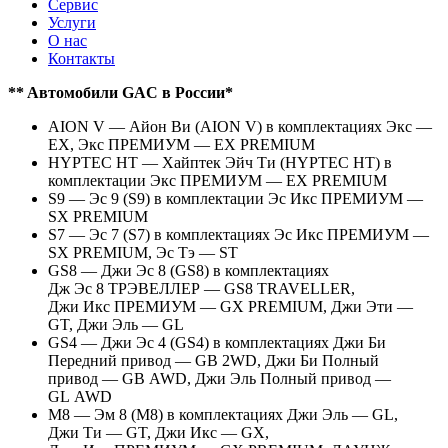
Сервис
Услуги
О нас
Контакты
** Aвтомобили GAC в России*
AION V — Айон Ви (AION V) в комплектациях Экс —
EX, Экс ПРЕМИУМ — EX PREMIUM
HYPTEC HT — Хайптек Эйч Ти (HYPTEC HT) в
комплектации Экс ПРЕМИУМ — EX PREMIUM
S9 — Эс 9 (S9) в комплектации Эс Икс ПРЕМИУМ —
SX PREMIUM
S7 — Эс 7 (S7) в комплектациях Эс Икс ПРЕМИУМ —
SX PREMIUM, Эс Тэ — ST
GS8 — Джи Эс 8 (GS8) в комплектациях
Дж Эс 8 ТРЭВЕЛЛЕР — GS8 TRAVELLER,
Джи Икс ПРЕМИУМ — GX PREMIUM, Джи Эти —
GT, Джи Эль — GL
GS4 — Джи Эс 4 (GS4) в комплектациях Джи Би
Передний привод — GB 2WD, Джи Би Полный
привод — GB AWD, Джи Эль Полный привод —
GL AWD
M8 — Эм 8 (M8) в комплектациях Джи Эль — GL,
Джи Ти — GT, Джи Икс — GX,