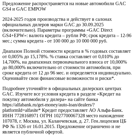
Предложение распространяется на новые автомобили GAC
GS4 и GAC EMPOW
2024-2025 годов производства и действует в салонах
официальных дилеров марки GAC до 30.09.2025
(включительно). Параметры программы «GAC Direct
GS4+EPW»: валюта кредита – рубли РФ; срок кредита – 12-96
мес.; сумма кредита - от 100 000 до 10 000 000 руб.
Диапазон Полной стоимости кредита в % годовых составляет
от 0,005% до 15,178%. % ставка составляет от 0,010% до
14,700%, на диапазонах первоначального взноса от 10,000%
до 80,000% включительно от стоимости автомобиля, при
сроке кредита от 12 до 96 мес. и определяется индивидуально.
Оценивайте свои финансовые возможности и риски*.
Подробнее уточняйте в официальных дилерских центрах
GAC. Изучите все условия кредита в разделе «Кредит на
покупку автомобиля у дилера» на сайте банка
https://alfabank.ru/get-money/auto-loan/dealers/?
platformId=alfasite* Кредит предоставляет АО Альфа-Банк.
ИНН 7728168971 ОГРН 1027700067328 место нахождение
107078, г. Москва, ул. Каланчевская, д. 27. Ген.лицензия ЦБ
РФ № 1326 от 16.01.2015. Предложение ограничено и не
является публичной офертой.