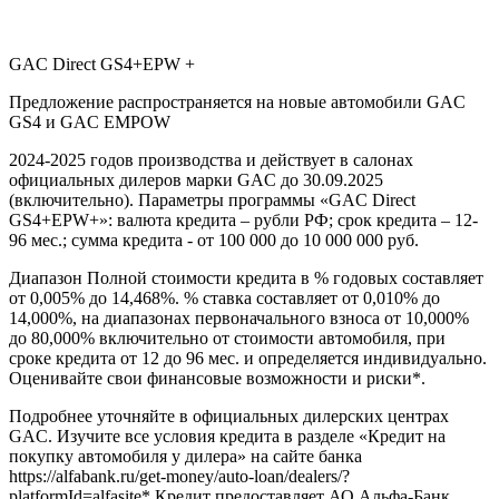
GAC Direct GS4+EPW +
Предложение распространяется на новые автомобили GAC
GS4 и GAC EMPOW
2024-2025 годов производства и действует в салонах
официальных дилеров марки GAC до 30.09.2025
(включительно). Параметры программы «GAC Direct
GS4+EPW+»: валюта кредита – рубли РФ; срок кредита – 12-
96 мес.; сумма кредита - от 100 000 до 10 000 000 руб.
Диапазон Полной стоимости кредита в % годовых составляет
от 0,005% до 14,468%. % ставка составляет от 0,010% до
14,000%, на диапазонах первоначального взноса от 10,000%
до 80,000% включительно от стоимости автомобиля, при
сроке кредита от 12 до 96 мес. и определяется индивидуально.
Оценивайте свои финансовые возможности и риски*.
Подробнее уточняйте в официальных дилерских центрах
GAC. Изучите все условия кредита в разделе «Кредит на
покупку автомобиля у дилера» на сайте банка
https://alfabank.ru/get-money/auto-loan/dealers/?
platformId=alfasite* Кредит предоставляет АО Альфа-Банк.