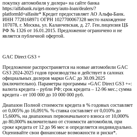
покупку автомобиля у дилера» на сайте банка
https://alfabank.ru/get-money/auto-loan/dealers/?
platformId=alfasite* Кредит предоставляет АО Альфа-Банк.
ИНН 7728168971 ОГРН 1027700067328 место нахождение
107078, г. Москва, ул. Каланчевская, д. 27. Ген.лицензия ЦБ
РФ № 1326 от 16.01.2015. Предложение ограничено и не
является публичной офертой.
GAC Direct GS3 +
Предложение распространяется на новые автомобили GAC
GS3 2024-2025 годов производства и действует в салонах
официальных дилеров марки GAC до 30.09.2025
(включительно). Параметры программы «GAC Direct GS3 +»:
валюта кредита – рубли РФ; срок кредита – 12-96 мес.; сумма
кредита - от 100 000 до 10 000 000 руб.
Диапазон Полной стоимости кредита в % годовых составляет
от 0,005% до 16,091%. % ставка составляет от 0,010% до
15,600%, на диапазонах первоначального взноса от 10,000%
до 80,000% включительно от стоимости автомобиля, при
сроке кредита от 12 до 96 мес и определяется индивидуально.
Оценивайте свои финансовые возможности и риски*.