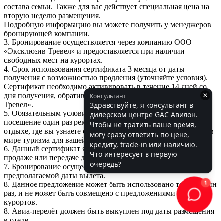
состава семьи. Также для вас действует специальная цена на
вторую неделю размещения.
Подробную информацию вы можете получить у менеджеров
бронирующей компании.
3. Бронирование осуществляется через компанию ООО
«Эксклюзив Тревел» и предоставляется при наличии
свободных мест на курортах.
4. Срок использования сертификата 3 месяца от даты
получения с возможностью продления (уточняйте условия).
Сертификат необходимо активировать в течение 14 дней со
дня получения, обратившись в компанию ООО «Эксклюзив
Тревел».
5. Обязательным условием данного предложения является
посещение один раз рекламной презентации курорта на
отдыхе, где вы узнаете о новых направлениях и тенденциях в
мире туризма для вашей семьи.
6. Данный сертификат является именным и не подлежит
продаже или передаче другим лицам.
7. Бронирование осуществляется минимум за 30 дней до
предполагаемой даты вылета.
8. Данное предложение может быть использовано только один
раз, и не может быть совмещено с предложениями других
курортов.
8. Авиа-перелёт должен быть выкуплен под даты размещения
в отеле.