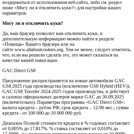
воздержаться от использования веб-сайта, либо см. раздел
ниже «Могу ли я отключить куки?» для настройки ваших
параметров.
Могу ли я отключить куки?
Да, ваш браузер позволит вам отключить куки, и
дополнительную информацию можно найти в разделе
«Помощь» Вашего браузера или на
сайте www.allaboutcookies.org. Тем не менее, следует отметить,
что, если вы решили сделать это, это может сказаться на
качестве вашей навигации.
GAC Direct GS8
Предложение распространяется на новые автомобили GAC
GS8 2025 года производства (исключение GS8 Hybrid (HEV)),
GAC GS8 Traveler 2024-2025 годов производства, и действует
в салонах официальных дилеров марки GAC до 30.09.2025
(включительно). Параметры программы «GAC Direct GS8»:
валюта кредита – рубли РФ; срок кредита – 12-96 мес.; сумма
кредита - от 100 000 до 10 000 000 руб.
Диапазон Полной стоимости кредита в % годовых составляет
от 0,005% до 17,817%. % ставка составляет от 0,010% до
17,300%, на диапазонах первоначального взноса от 10,000%