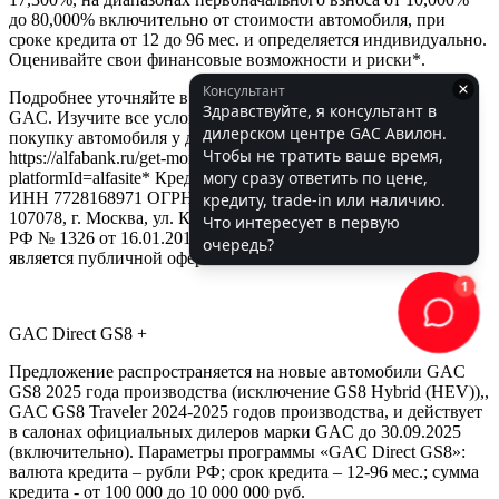
до 80,000% включительно от стоимости автомобиля, при
сроке кредита от 12 до 96 мес. и определяется индивидуально.
Оценивайте свои финансовые возможности и риски*.
Подробнее уточняйте в официальных дилерских центрах
GAC. Изучите все условия кредита в разделе «Кредит на
покупку автомобиля у дилера» на сайте банка
https://alfabank.ru/get-money/auto-loan/dealers/?
platformId=alfasite* Кредит предоставляет АО Альфа-Банк.
ИНН 7728168971 ОГРН 1027700067328 место нахождение
107078, г. Москва, ул. Каланчевская, д. 27. Ген.лицензия ЦБ
РФ № 1326 от 16.01.2015. Предложение ограничено и не
является публичной офертой.
GAC Direct GS8 +
Предложение распространяется на новые автомобили GAC
GS8 2025 года производства (исключение GS8 Hybrid (HEV)),,
GAC GS8 Traveler 2024-2025 годов производства, и действует
в салонах официальных дилеров марки GAC до 30.09.2025
(включительно). Параметры программы «GAC Direct GS8»:
валюта кредита – рубли РФ; срок кредита – 12-96 мес.; сумма
кредита - от 100 000 до 10 000 000 руб.