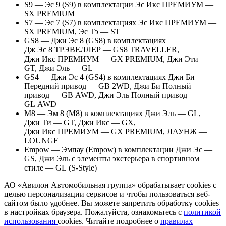
S9 — Эс 9 (S9) в комплектации Эс Икс ПРЕМИУМ —
SX PREMIUM
S7 — Эс 7 (S7) в комплектациях Эс Икс ПРЕМИУМ —
SX PREMIUM, Эс Тэ — ST
GS8 — Джи Эс 8 (GS8) в комплектациях
Дж Эс 8 ТРЭВЕЛЛЕР — GS8 TRAVELLER,
Джи Икс ПРЕМИУМ — GX PREMIUM, Джи Эти —
GT, Джи Эль — GL
GS4 — Джи Эс 4 (GS4) в комплектациях Джи Би
Передний привод — GB 2WD, Джи Би Полный
привод — GB AWD, Джи Эль Полный привод —
GL AWD
M8 — Эм 8 (M8) в комплектациях Джи Эль — GL,
Джи Ти — GT, Джи Икс — GX,
Джи Икс ПРЕМИУМ — GX PREMIUM, ЛАУНЖ —
LOUNGE
Empow — Эмпау (Empow) в комплектации Джи Эс —
GS, Джи Эль с элементы экстерьера в спортивном
стиле — GL (S-Style)
АО «Авилон Автомобильная группа» обрабатывает cookies с
целью персонализации сервисов и чтобы пользоваться веб-
сайтом было удобнее. Вы можете запретить обработку сookies
в настройках браузера. Пожалуйста, ознакомьтесь с
политикой
использования
cookies. Читайте подробнее о
правилах