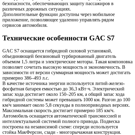
безопасности, обеспечивающих защиту пассажиров в
различных дорожных ситуациях.
Дополнительные функции доступны через мобильное
приложение, позволяющее удаленно управлять рядом
сервисов автомобиля.
Технические особенности GAC S7
GAC S7 оснащается гибридной силовой установкой,
объединяющей бензиновый турбированный двигатель
объемом 1,5 литра и электрические моторы. Такая компоновка
позволяет сочетать высокую мощность и экономичность. В
зависимости от версии суммарная мощность может достигать
примерно 386–493 л.с.
В качестве источника энергии используется литий-железо-
фосфатная батарея емкостью до 36,3 кВт·ч. Электрический
запас хода достигает около 150–205 км, а общий запас хода
гибридной системы может превышать 1000 км. Разгон до 100
км/ч занимает около 5,8 секунды в полноприводных версиях.
Максимальная скорость достигает примерно 185 км/ч.
Автомобиль оснащается автоматической трансмиссией и
интеллектуальной системой полного привода. Подвеска
построена на независимой схеме: спереди используется
стойка МакФерсон, сзади - многорычажная конструкция.