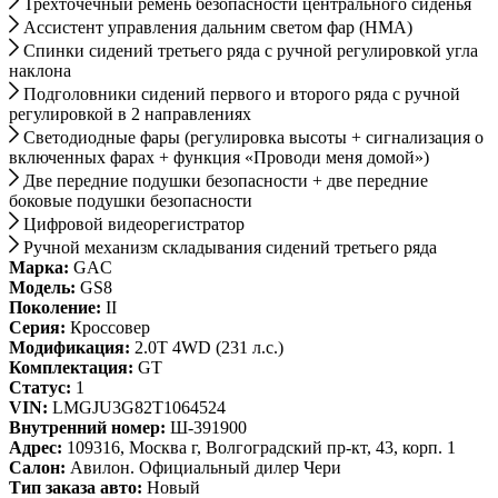
Трехточечный ремень безопасности центрального сиденья
Ассистент управления дальним светом фар (HMA)
Спинки сидений третьего ряда с ручной регулировкой угла
наклона
Подголовники сидений первого и второго ряда с ручной
регулировкой в 2 направлениях
Cветодиодные фары (регулировка высоты + сигнализация о
включенных фарах + функция «Проводи меня домой»)
Две передние подушки безопасности + две передние
боковые подушки безопасности
Цифровой видеорегистратор
Ручной механизм складывания сидений третьего ряда
Марка:
GAC
Модель:
GS8
Поколение:
II
Серия:
Кроссовер
Модификация:
2.0T 4WD (231 л.с.)
Комплектация:
GT
Статус:
1
VIN:
LMGJU3G82T1064524
Внутренний номер:
Ш-391900
Адрес:
109316, Москва г, Волгоградский пр-кт, 43, корп. 1
Салон:
Авилон. Официальный дилер Чери
Тип заказа авто:
Новый