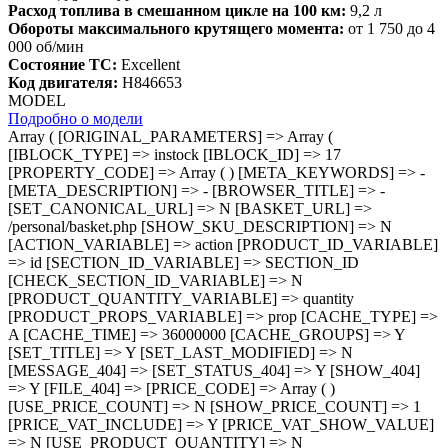
Расход топлива в смешанном цикле на 100 км:
9,2 л
Обороты максимального крутящего момента:
от 1 750 до 4
000 об/мин
Состояние ТС:
Excellent
Код двигателя:
H846653
MODEL
Подробно о модели
Array ( [ORIGINAL_PARAMETERS] => Array ( [IBLOCK_TYPE] => instock [IBLOCK_ID] => 17 [PROPERTY_CODE] => Array ( ) [META_KEYWORDS] => - [META_DESCRIPTION] => - [BROWSER_TITLE] => - [SET_CANONICAL_URL] => N [BASKET_URL] => /personal/basket.php [SHOW_SKU_DESCRIPTION] => N [ACTION_VARIABLE] => action [PRODUCT_ID_VARIABLE] => id [SECTION_ID_VARIABLE] => SECTION_ID [CHECK_SECTION_ID_VARIABLE] => N [PRODUCT_QUANTITY_VARIABLE] => quantity [PRODUCT_PROPS_VARIABLE] => prop [CACHE_TYPE] => A [CACHE_TIME] => 36000000 [CACHE_GROUPS] => Y [SET_TITLE] => Y [SET_LAST_MODIFIED] => N [MESSAGE_404] => [SET_STATUS_404] => Y [SHOW_404] => Y [FILE_404] => [PRICE_CODE] => Array ( ) [USE_PRICE_COUNT] => N [SHOW_PRICE_COUNT] => 1 [PRICE_VAT_INCLUDE] => Y [PRICE_VAT_SHOW_VALUE] => N [USE_PRODUCT_QUANTITY] => N [PRODUCT_PROPERTIES] => Array ( ) [ADD_PROPERTIES_TO_BASKET] => Y [PARTIAL_PRODUCT_PROPERTIES] => N [LINK_IBLOCK_TYPE] => [LINK_IBLOCK_ID] => [LINK_PROPERTY_SID] => [LINK_ELEMENTS_URL] => link.php?PARENT_ELEMENT_ID=#ELEMENT_ID# [OFFERS_CART_PROPERTIES] => Array ( ) [OFFERS_FIELD_CODE] => [OFFERS_PROPERTY_CODE] => Array ( ) [OFFERS_SORT_FIELD] => [OFFERS_SORT_ORDER] => [OFFERS_SORT_FIELD2] => [OFFERS_SORT_ORDER2] => [ELEMENT_ID] => 0 [ELEMENT_CODE] => gs8-lmgju3g82t1064524 [SECTION_ID] => 0 [SECTION_CODE] => gs8 [SECTION_URL] => /instock/#SECTION_CODE_PATH#/ [DETAIL_URL] => /instock/#SECTION_CODE_PATH#/#ELEMENT_CODE#/ [CONVERT_CURRENCY] => [CURRENCY_ID] => [HIDE_NOT_AVAILABLE] => [HIDE_NOT_AVAILABLE_OFFERS] => [USE_ELEMENT_COUNTER] => Y [SHOW_DEACTIVATED] => N [USE_MAIN_ELEMENT_SECTION] => Y [STRICT_SECTION_CHECK] => Y [ADD_PICT_PROP] => - [LABEL_PROP] => Array ( ) [LABEL_PROP_MOBILE] => [LABEL_PROP_POSITION] => [OFFER_ADD_PICT_PROP] => [OFFER_TREE_PROPS] => Array ( ) [PRODUCT_SUBSCRIPTION] => [SHOW_DISCOUNT_PERCENT] => [DISCOUNT_PERCENT_POSITION] => [SHOW_OLD_PRICE] => [SHOW_MAX_QUANTITY] => [MESS_SHOW_MAX_QUANTITY] => [RELATIVE_QUANTITY_FACTOR] => [MESS_RELATIVE_QUANTITY_MANY] => [MESS_RELATIVE_QUANTITY_FEW] => [MESS_BTN_BUY] => Купить [MESS_BTN_ADD_TO_BASKET] => В корзину [MESS_BTN_SUBSCRIBE] => Подписаться [MESS_BTN_DETAIL] => Подробнее [MESS_NOT_AVAILABLE] => Нет в наличии [MESS_BTN_COMPARE] => Сравнение [MESS_PRICE_RANGES_TITLE] => [MESS_DESCRIPTION_TAB] => [MESS_PROPERTIES_TAB] => [MESS_COMMENTS_TAB] => [MAIN_BLOCK_PROPERTY_CODE] => Array ( ) [MAIN_BLOCK_OFFERS_PROPERTY_CODE] => [USE_VOTE_RATING] => N [VOTE_DISPLAY_AS_RATING] => [USE_COMMENTS] => N [BLOG_USE] => [BLOG_URL] => [BLOG_EMAIL_NOTIFY] => [VK_USE] => [VK_API_ID] => API_ID [FB_USE] => [FB_APP_ID] => [BRAND_USE] => N [BRAND_PROP_CODE] => [DISPLAY_NAME] => Y [IMAGE_RESOLUTION] => 16by9 [PRODUCT_INFO_BLOCK_ORDER] => sku,props [PRODUCT_PAY_BLOCK_ORDER] => rating,price,priceRanges,quantityLimit,quantity,buttons [ADD_DETAIL_TO_SLIDER] => N [TEMPLATE_THEME] => blue [ADD_SECTIONS_CHAIN] => Y [ADD_ELEMENT_CHAIN] => Y [DISPLAY_PREVIEW_TEXT_MODE] => E [DETAIL_PICTURE_MODE] => Array ( [0] => POPUP [1] => MAGNIFIER ) [ADD_TO_BASKET_ACTION] => [ADD_TO_BASKET_ACTION_PRIMARY] => [SHOW_CLOSE_POPUP] => [DISPLAY_COMPARE] => N [COMPARE_PATH] => /instock/compare.php?action=#ACTION_CODE# [USE_COMPARE_LIST] => Y [BACKGROUND_IMAGE] => - [COMPATIBLE_MODE] => Y [DISABLE_INIT_JS_IN_COMPONENT] => N [SET_VIEWED_IN_COMPONENT] => [SHOW_SLIDER] => N [SLIDER_INTERVAL] => [SLIDER_PROGRESS] => [USE_ENHANCED_ECOMMERCE] => N [DATA_LAYER_NAME] => [BRAND_PROPERTY] => [USE_GIFTS_DETAIL] => Y [USE_GIFTS_MAIN_PR_SECTION_LIST] => Y [GIFTS_SHOW_DISCOUNT_PERCENT] => [GIFTS_SHOW_OLD_PRICE] => [GIFTS_DETAIL_PAGE_ELEMENT_COUNT] => 4 [GIFTS_DETAIL_HIDE_BLOCK_TITLE] => [GIFTS_DETAIL_TEXT_LABEL_GIFT] => [GIFTS_DETAIL_BLOCK_TITLE] => [GIFTS_SHOW_NAME] => [GIFTS_SHOW_IMAGE] => [GIFTS_MESS_BTN_BUY] => [GIFTS_PRODUCT_BLOCKS_ORDER] => price,props,sku,quantityLimit,quantity,buttons [GIFTS_SHOW_SLIDER] => N [GIFTS_SLIDER_INTERVAL] => [GIFTS_SLIDER_PROGRESS] => [GIFTS_MAIN_PRODUCT_DETAIL_PAGE_ELEMENT_COUNT] => 4 [GIFTS_MAIN_PRODUCT_DETAIL_BLOCK_TITLE] => [GIFTS_MAIN_PRODUCT_DETAIL_HIDE_BLOCK_TITLE] => [USER_CONSENT] => N [USER_CONSENT_ID] => 0 [USER_CONSENT_IS_CHECKED] => Y [USER_CONSENT_IS_LOADED] => N [PRODUCT_DISPLAY_MODE] => Y [CURRENT_BASE_PAGE] => /instock/gs8/gs8-lmgju3g82t1064524/ [PARENT_NAME] => bitrix:catalog [PARENT_TEMPLATE_NAME] => instock [PARENT_TEMPLATE_PAGE] => element ) [USE_CATALOG_BUTTONS] => Array ( ) [BUY_URL_TEMPLATE] => /instock/gs8/gs8-lmgju3g82t1064524/?action=BUY&id=#ID# [ADD_URL_TEMPLATE] => /instock/gs8/gs8-lmgju3g82t1064524/?action=ADD2BASKET&id=#ID# [SUBSCRIBE_URL_TEMPLATE] => /instock/gs8/gs8-lmgju3g82t1064524/?action=SUBSCRIBE_PRODUCT&id=#ID# [COMPARE_URL_TEMPLATE] => /instock/gs8/gs8-lmgju3g82t1064524/?action=ADD_TO_COMPARE_LIST&id=#ID# [COMPARE_DELETE_URL_TEMPLATE] => /instock/gs8/gs8-lmgju3g82t1064524/?action=DELETE_FROM_COMPARE_LIST&id=#ID# [~BUY_URL_TEMPLATE] => /instock/gs8/gs8-lmgju3g82t1064524/?action=BUY&id=#ID# [~ADD_URL_TEMPLATE] => /instock/gs8/gs8-lmgju3g82t1064524/?action=ADD2BASKET&id=#ID# [~SUBSCRIBE_URL_TEMPLATE] => /instock/gs8/gs8-lmgju3g82t1064524/?action=SUBSCRIBE_PRODUCT&id=#ID# [~COMPARE_URL_TEMPLATE] => /instock/gs8/gs8-lmgju3g82t1064524/?action=ADD_TO_COMPARE_LIST&id=#ID# [~COMPARE_DELETE_URL_TEMPLATE] => /instock/gs8/gs8-lmgju3g82t1064524/?action=DELETE_FROM_COMPARE_LIST&id=#ID# [CONVERT_CURRENCY] => Array ( ) [CATALOGS] => Array ( ) [MODULES] => Array ( [iblock] => 1 [catalog] => [currency] => [workflow] => ) [PRICES_ALLOW] => Array ( ) [CATALOG] => [CAT_PRICES] => Array ( ) [PRICES] => Array ( ) [PRICE_MATRIX] => [MIN_PRICE] => [ID] => 4122 [~ID] => 4122 [IBLOCK_ID] => 17 [~IBLOCK_ID] => 17 [CODE] => gs8-lmgju3g82t1064524 [~CODE] => gs8-lmgju3g82t1064524 [XML_ID] => 4122 [~XML_ID] => 4122 [NAME] => GS8 [~NAME] => GS8 [ACTIVE] => Y [~ACTIVE] => Y [DATE_ACTIVE_FROM] => [~DATE_ACTIVE_FROM] => [DATE_ACTIVE_TO] => [~DATE_ACTIVE_TO] => [SORT] => 500 [~SORT] => 500 [PREVIEW_TEXT] => [~PREVIEW_TEXT] => [PREVIEW_TEXT_TYPE] => text [~PREVIEW_TEXT_TYPE] => text [DETAIL_TEXT] => [~DETAIL_TEXT] => [DETAIL_TEXT_TYPE] => text [~DETAIL_TEXT_TYPE] => text [DATE_CREATE] => 06.06.2026 13:41:10 [~DATE_CREATE] => 06.06.2026 13:41:10 [CREATED_BY] => 0 [~CREATED_BY] => 0 [TAGS] => [~TAGS] => [TIMESTAMP_X] => 09.08.2026 08:14:35 [~TIMESTAMP_X] => 09.08.2026 08:14:35 [MODIFIED_BY] => 1 [~MODIFIED_BY] => 1 [IBLOCK_SECTION_ID] => 7 [~IBLOCK_SECTION_ID] => 7 [DETAIL_PAGE_URL] => /instock/gs8/gs8-lmgju3g82t1064524/ [~DETAIL_PAGE_URL] => /instock/gs8/gs8-lmgju3g82t1064524/ [DETAIL_PICTURE] => Array ( [ID] => 17814920 [TIMESTAMP_X] => 09.08.2026 08:14:35 [MODULE_ID] => iblock [HEIGHT] => 2000 [WIDTH] => 3000 [FILE_SIZE] => 976687 [CONTENT_TYPE] => image/jpeg [SUBDIR] => iblock/6fb [FILE_NAME] => 0oscyhlx8qz869rsue3z0pvo0v8vheu7.jpg [ORIGINAL_NAME] => 6a83b487a6a07c733e760a80ee4771ec.jpg [DESCRIPTION] => [HANDLER_ID] => [EXTERNAL_ID] => 0217669365596d6f2639e366c4f546f2 [VERSION_ORIGINAL_ID] => [META] => [SRC] => /upload/iblock/6fb/0oscyhlx8qz869rsue3z0pvo0v8vheu7.jpg [UNSAFE_SRC] => /upload/iblock/6fb/0oscyhlx8qz869rsue3z0pvo0v8vheu7.jpg [SAFE_SRC] => /upload/iblock/6fb