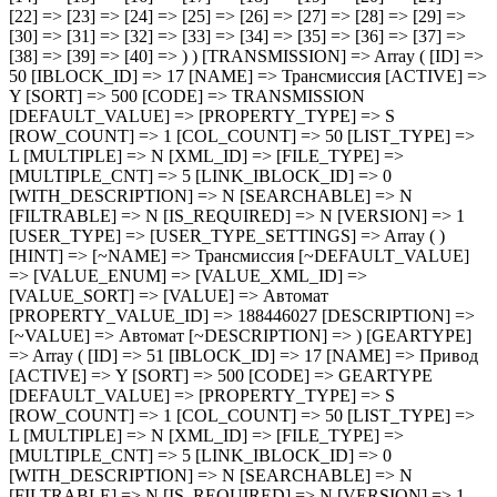
NT] => 50 [LIST_TYPE] => L [MULTIPLE] => N [XML_ID] => [FILE_TYPE] => [MULTIPLE_CNT] => 5 [LINK_IBLOCK_ID] => 0 [WITH_DESCRIPTION] => N [SEARCHABLE] => N [FILTRABLE] => N [IS_REQUIRED] => N [VERSION] => 1 [USER_TYPE] => [USER_TYPE_SETTINGS] => Array ( ) [HINT] => [~NAME] => Трансмиссия [~DEFAULT_VALUE] => [VALUE_ENUM] => [VALUE_XML_ID] => [VALUE_SORT] => [VALUE] => Автомат [PROPERTY_VALUE_ID] => 188446027 [DESCRIPTION] => [~VALUE] => Автомат [~DESCRIPTION] => ) [GEARTYPE] => Array ( [ID] => 51 [IBLOCK_ID] => 17 [NAME] => Привод [ACTIVE] => Y [SORT] => 500 [CODE] => GEARTYPE [DEFAULT_VALUE] => [PROPERTY_TYPE] => S [ROW_COUNT] => 1 [COL_COUNT] => 50 [LIST_TYPE] => L [MULTIPLE] => N [XML_ID] => [FILE_TYPE] => [MULTIPLE_CNT] => 5 [LINK_IBLOCK_ID] => 0 [WITH_DESCRIPTION] => N [SEARCHABLE] => N [FILTRABLE] => N [IS_REQUIRED] => N [VERSION] => 1 [USER_TYPE] => [USER_TYPE_SETTINGS] => Array ( ) [HINT] => [~NAME] => Привод [~DEFAULT_VALUE] => [VALUE_ENUM] => [VALUE_XML_ID] => [VALUE_SORT] => [VALUE] => Полный [PROPERTY_VALUE_ID] => 188446028 [DESCRIPTION] => [~VALUE] => Полный [~DESCRIPTION] => ) [COMPLECT] => Array ( [ID] => 52 [IBLOCK_ID] => 17 [NAME] => Комплектация [ACTIVE] => Y [SORT] => 500 [CODE] => COMPLECT [DEFAULT_VALUE] => [PROPERTY_TYPE] => S [ROW_COUNT] => 1 [COL_COUNT] => 50 [LIST_TYPE] => L [MULTIPLE] => N [XML_ID] => [FILE_TYPE] => [MULTIPLE_CNT] => 5 [LINK_IBLOCK_ID] => 0 [WITH_DESCRIPTION] => N [SEARCHABLE] => N [FILTRABLE] => N [IS_REQUIRED] => N [VERSION] => 1 [USER_TYPE] => [USER_TYPE_SETTINGS] => Array ( ) [HINT] => [~NAME] => Комплектация [~DEFAULT_VALUE] => [VALUE_ENUM] => [VALUE_XML_ID] => [VALUE_SORT] => [VALUE] => GT [PROPERTY_VALUE_ID] => 188446029 [DESCRIPTION] => [~VALUE] => GT [~DESCRIPTION] => ) [COLOR] => Array ( [ID] => 53 [IBLOCK_ID] => 17 [NAME] => Цвет кузова [ACTIVE] => Y [SORT] => 500 [CODE] => COLOR [DEFAULT_VALUE] => [PROPERTY_TYPE] => S [ROW_COUNT] => 1 [COL_COUNT] => 50 [LIST_TYPE] => L [MULTIPLE] => N [XML_ID] => [FILE_TYPE] => [MULTIPLE_CNT] => 5 [LINK_IBLOCK_ID] => 0 [WITH_DESCRIPTION] => N [SEARCHABLE] => N [FILTRABLE] => N [IS_REQUIRED] => N [VERSION] => 1 [USER_TYPE] => [USER_TYPE_SETTINGS] => Array ( ) [HINT] => [~NAME] => Цвет кузова [~DEFAULT_VALUE] => [VALUE_ENUM] => [VALUE_XML_ID] => [VALUE_SORT] => [VALUE] => Белый [PROPERTY_VALUE_ID] => 188446030 [DESCRIPTION] => [~VALUE] => Белый [~DESCRIPTION] => ) [COLORTYPEINT] => Array ( [ID] => 54 [IBLOCK_ID] => 17 [NAME] => Обивка салона [ACTIVE] => Y [SORT] => 500 [CODE] => COLORTYPEINT [DEFAULT_VALUE] => [PROPERTY_TYPE] => S [ROW_COUNT] => 1 [COL_COUNT] => 50 [LIST_TYPE] => L [MULTIPLE] => N [XML_ID] => [FILE_TYPE] => [MULTIPLE_CNT] => 5 [LINK_IBLOCK_ID] => 0 [WITH_DESCRIPTION] => N [SEARCHABLE] => N [FILTRABLE] => N [IS_REQUIRED] => N [VERSION] => 1 [USER_TYPE] => [USER_TYPE_SETTINGS] => Array ( ) [HINT] => [~NAME] => Обивка салона [~DEFAULT_VALUE] => [VALUE_ENUM] => [VALUE_XML_ID] => [VALUE_SORT] => [VALUE] => Кожаный салон [PROPERTY_VALUE_ID] => 188446031 [DESCRIPTION] => [~VALUE] => Кожаный салон [~DESCRIPTION] => ) [NUMBER] => Array ( [ID] => 55 [IBLOCK_ID] => 17 [NAME] => Номер заказа [ACTIVE] => Y [SORT] => 500 [CODE] => NUMBER [DEFAULT_VALUE] => [PROPERTY_TYPE] => S [ROW_COUNT] => 1 [COL_COUNT] => 50 [LIST_TYPE] => L [MULTIPLE] => N [XML_ID] => [FILE_TYPE] => [MULTIPLE_CNT] => 5 [LINK_IBLOCK_ID] => 0 [WITH_DESCRIPTION] => N [SEARCHABLE] => N [FILTRABLE] => N [IS_REQUIRED] => N [VERSION] => 1 [USER_TYPE] => [USER_TYPE_SETTINGS] => Array ( ) [HINT] => [~NAME] => Номер заказа [~DEFAULT_VALUE] => [VALUE_ENUM] => [VALUE_XML_ID] => [VALUE_SORT] => [VALUE] => Ш-391900 [PROPERTY_VALUE_ID] => 188446032 [DESCRIPTION] => [~VALUE] => Ш-391900 [~DESCRIPTION] => ) [EQUIPMENT] => Array ( [ID] => 56 [IBLOCK_ID] => 17 [NAME] => Оборудование [ACTIVE] => Y [SORT] => 500 [CODE] => EQUIPMENT [DEFAULT_VALUE] => [PROPERTY_TYPE] => S [ROW_COUNT] => 1 [COL_COUNT] => 50 [LIST_TYPE] => L [MULTIPLE] => Y [XML_ID] => [FILE_TYPE] => [MULTIPLE_CNT] => 5 [LINK_IBLOCK_ID] => 0 [WITH_DESCRIPTION] => N [SEARCHABLE] => N [FILTRABLE] => N [IS_REQUIRED] => N [VERSION] => 1 [USER_TYPE] => [USER_TYPE_SETTINGS] => Array ( ) [HINT] => [~NAME] => Оборудование [~DEFAULT_VALUE] => [VALUE_ENUM] => [VALUE_XML_ID] => [VALUE_SORT] => [VALUE] => Array ( [0] => Салонное зеркало заднего вида с автоматическим затемнением [1] => Ремни безопасности сидений первого и второго рядов с функцией предупреждения о непристегнутом ремне [2] => Интеллектуальная система бесключевого доступа и запуска двигателя [3] => Система адаптивного круиз-контроля (ACC) [4] => Система курсовой устойчивости (ESP) [5] => Ремни безопасност