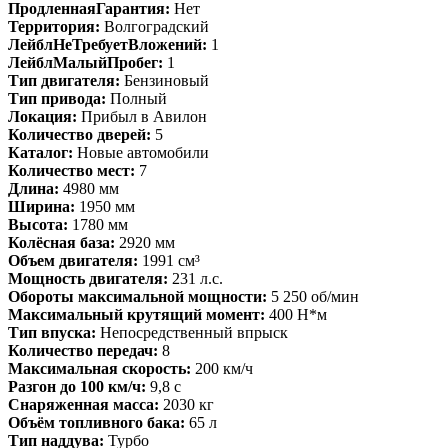
ПродленнаяГарантия:
Нет
Территория:
Волгоградский
ЛейблНеТребуетВложений:
1
ЛейблМалыйПробег:
1
Тип двигателя:
Бензиновый
Тип привода:
Полный
Локация:
Прибыл в Авилон
Количество дверей:
5
Каталог:
Новые автомобили
Количество мест:
7
Длина:
4980 мм
Ширина:
1950 мм
Высота:
1780 мм
Колёсная база:
2920 мм
Объем двигателя:
1991 см³
Мощность двигателя:
231 л.с.
Обороты максимальной мощности:
5 250 об/мин
Максимальный крутящий момент:
400 Н*м
Тип впуска:
Непосредственный впрыск
Количество передач:
8
Максимальная скорость:
200 км/ч
Разгон до 100 км/ч:
9,8 с
Снаряженная масса:
2030 кг
Объём топливного бака:
65 л
Тип наддува:
Турбо