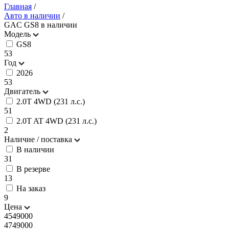
Главная
/
Авто в наличии
/
GAC GS8 в наличии
Модель
GS8
53
Год
2026
53
Двигатель
2.0T 4WD (231 л.с.)
51
2.0T AT 4WD (231 л.с.)
2
Наличие / поставка
В наличии
31
В резерве
13
На заказ
9
Цена
4549000
4749000