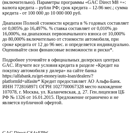
(включительно). Параметры программы «GAC Direct M8 +»:
валюта кредита – рубли РФ; срок кредита – 12-96 мес.; сумма
кредита - от 100 000 до 10 000 000 руб.
Диапазон Полной стоимости кредита в % годовых составляет
от 0,005% до 16,497%. % ставка составляет от 0,010% до
16,000%, на диапазонах первоначального взноса от 10,000%
до 80,000% включительно от стоимости автомобиля, при
сроке кредита от 12 до 96 мес. и определяется индивидуально.
Оценивайте свои финансовые возможности и риски*.
Подробнее уточняйте в официальных дилерских центрах
GAC. Изучите все условия кредита в разделе «Кредит на
покупку автомобиля у дилера» на сайте банка
https://alfabank.ru/get-money/auto-loan/dealers/?
platformId=alfasite* Кредит предоставляет АО Альфа-Банк.
ИНН 7728168971 ОГРН 1027700067328 место нахождение
107078, г. Москва, ул. Каланчевская, д. 27. Ген.лицензия ЦБ
РФ № 1326 от 16.01.2015. Предложение ограничено и не
является публичной офертой.
GAC Direct GS4+EPW