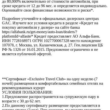
до 80,000% включительно от стоимости автомобиля, при
сроке кредита от 12 до 96 мес. и определяется индивидуально.
Оценивайте свои финансовые возможности и риски*.
Подробнее уточняйте в официальных дилерских центрах
GAC. Изучите все условия кредита в разделе «Кредит на
покупку автомобиля у дилера» на сайте банка
https://alfabank.ru/get-money/auto-loan/dealers/?
platformId=alfasite* Кредит предоставляет АО Альфа-Банк.
ИНН 7728168971 ОГРН 1027700067328 место нахождение
107078, г. Москва, ул. Каланчевская, д. 27. Ген.лицензия ЦБ
РФ № 1326 от 16.01.2015. Предложение ограничено и не
является публичной офертой.
**Сертификат «Exclusive Travel Club» на одну неделю (7
ночей) размещения в комфортабельных семейных отелях на
рекомендованных курорт
УСЛОВИЯ ПОЛЬЗОВАНИЯ:
1.Предложение распространяется на супружескую пару в
возрасте с 30 до 62 лет.
2.По данному сертификату размещение предоставляется в
номере студио (2 чел). При желании, вы можете увеличить