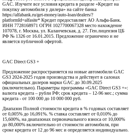
GAC. Изучите все условия кредита в разделе «Кредит на
покупку автомобиля у дилера» на сайте банка
https://alfabank.ru/get-money/auto-loan/dealers/?
platformId=alfasite* Кредит предоставляет АО Альфа-Банк.
ИНН 7728168971 ОГРН 1027700067328 место нахождение
107078, г. Москва, ул. Каланчевская, д. 27. Ген.лицензия ЦБ
РФ № 1326 от 16.01.2015. Предложение ограничено и не
является публичной офертой.
GAC Direct GS3 +
Предложение распространяется на новые автомобили GAC
GS3 2024-2025 годов производства и действует в салонах
официальных дилеров марки GAC до 30.09.2025
(включительно). Параметры программы «GAC Direct GS3 +»:
валюта кредита – рубли РФ; срок кредита – 12-96 мес.; сумма
кредита - от 100 000 до 10 000 000 руб.
Диапазон Полной стоимости кредита в % годовых составляет
от 0,005% до 16,091%. % ставка составляет от 0,010% до
15,600%, на диапазонах первоначального взноса от 10,000%
до 80,000% включительно от стоимости автомобиля, при
сроке кредита от 12 до 96 мес и определяется индивидуально.