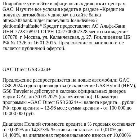
Подробнее уточняйте в официальных дилерских центрах
GAC. Изучите все условия кредита в разделе «Кредит на
покупку автомобиля у дилера» на сайте банка
https://alfabank.ru/get-money/auto-loan/dealers/?
platformId=alfasite* Кредит предоставляет АО Альфа-Банк.
ИНН 7728168971 ОГРН 1027700067328 место нахождение
107078, г. Москва, ул. Каланчевская, д. 27. Ген.лицензия ЦБ
РФ № 1326 от 16.01.2015. Предложение ограничено и не
является публичной офертой.
GAC Direct GS8 2024+
Предложение распространяется на новые автомобили GAC
GS8 2024 годов производства (исключение GS8 Hybrid (HEV),
GS8 Traveler и действует в салонах официальных дилеров
марки GAC до 30.09.2025 (включительно). Параметры
программы «GAC Direct GS8 2024+»: валюта кредита – рубли
РФ; срок кредита – 12-96 мес.; сумма кредита - от 100 000 до
10 000 000 руб.
Диапазон Полной стоимости кредита в % годовых составляет
от 0,005% до 14,873%. % ставка составляет от 0,010% до
14,400%, на диапазонах первоначального взноса от 10,000%