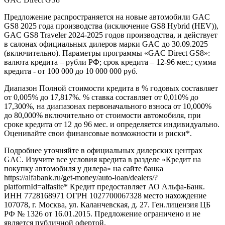
Предложение распространяется на новые автомобили GAC
GS8 2025 года производства (исключение GS8 Hybrid (HEV)),
GAC GS8 Traveler 2024-2025 годов производства, и действует
в салонах официальных дилеров марки GAC до 30.09.2025
(включительно). Параметры программы «GAC Direct GS8»:
валюта кредита – рубли РФ; срок кредита – 12-96 мес.; сумма
кредита - от 100 000 до 10 000 000 руб.
Диапазон Полной стоимости кредита в % годовых составляет
от 0,005% до 17,817%. % ставка составляет от 0,010% до
17,300%, на диапазонах первоначального взноса от 10,000%
до 80,000% включительно от стоимости автомобиля, при
сроке кредита от 12 до 96 мес. и определяется индивидуально.
Оценивайте свои финансовые возможности и риски*.
Подробнее уточняйте в официальных дилерских центрах
GAC. Изучите все условия кредита в разделе «Кредит на
покупку автомобиля у дилера» на сайте банка
https://alfabank.ru/get-money/auto-loan/dealers/?
platformId=alfasite* Кредит предоставляет АО Альфа-Банк.
ИНН 7728168971 ОГРН 1027700067328 место нахождение
107078, г. Москва, ул. Каланчевская, д. 27. Ген.лицензия ЦБ
РФ № 1326 от 16.01.2015. Предложение ограничено и не
является публичной офертой.