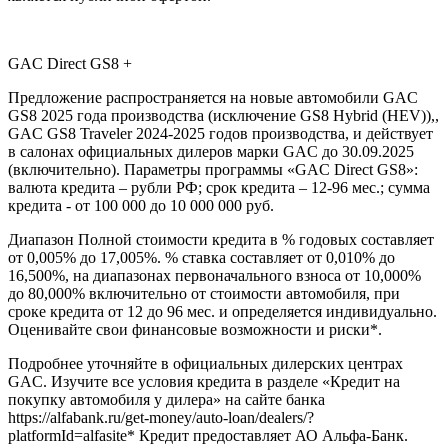
GAC Direct GS8 +
Предложение распространяется на новые автомобили GAC
GS8 2025 года производства (исключение GS8 Hybrid (HEV)),,
GAC GS8 Traveler 2024-2025 годов производства, и действует
в салонах официальных дилеров марки GAC до 30.09.2025
(включительно). Параметры программы «GAC Direct GS8»:
валюта кредита – рубли РФ; срок кредита – 12-96 мес.; сумма
кредита - от 100 000 до 10 000 000 руб.
Диапазон Полной стоимости кредита в % годовых составляет
от 0,005% до 17,005%. % ставка составляет от 0,010% до
16,500%, на диапазонах первоначального взноса от 10,000%
до 80,000% включительно от стоимости автомобиля, при
сроке кредита от 12 до 96 мес. и определяется индивидуально.
Оценивайте свои финансовые возможности и риски*.
Подробнее уточняйте в официальных дилерских центрах
GAC. Изучите все условия кредита в разделе «Кредит на
покупку автомобиля у дилера» на сайте банка
https://alfabank.ru/get-money/auto-loan/dealers/?
platformId=alfasite* Кредит предоставляет АО Альфа-Банк.