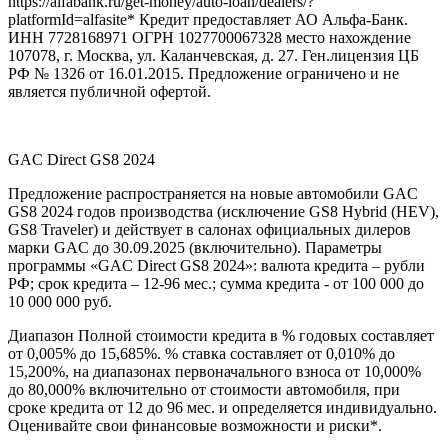
https://alfabank.ru/get-money/auto-loan/dealers/?
platformId=alfasite* Кредит предоставляет АО Альфа-Банк.
ИНН 7728168971 ОГРН 1027700067328 место нахождение
107078, г. Москва, ул. Каланчевская, д. 27. Ген.лицензия ЦБ
РФ № 1326 от 16.01.2015. Предложение ограничено и не
является публичной офертой.
GAC Direct GS8 2024
Предложение распространяется на новые автомобили GAC
GS8 2024 годов производства (исключение GS8 Hybrid (HEV),
GS8 Traveler) и действует в салонах официальных дилеров
марки GAC до 30.09.2025 (включительно). Параметры
программы «GAC Direct GS8 2024»: валюта кредита – рубли
РФ; срок кредита – 12-96 мес.; сумма кредита - от 100 000 до
10 000 000 руб.
Диапазон Полной стоимости кредита в % годовых составляет
от 0,005% до 15,685%. % ставка составляет от 0,010% до
15,200%, на диапазонах первоначального взноса от 10,000%
до 80,000% включительно от стоимости автомобиля, при
сроке кредита от 12 до 96 мес. и определяется индивидуально.
Оценивайте свои финансовые возможности и риски*.