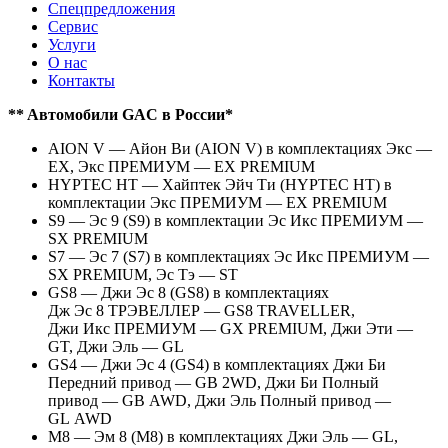
Спецпредложения
Сервис
Услуги
О нас
Контакты
** Aвтомобили GAC в России*
AION V — Айон Ви (AION V) в комплектациях Экс —
EX, Экс ПРЕМИУМ — EX PREMIUM
HYPTEC HT — Хайптек Эйч Ти (HYPTEC HT) в
комплектации Экс ПРЕМИУМ — EX PREMIUM
S9 — Эс 9 (S9) в комплектации Эс Икс ПРЕМИУМ —
SX PREMIUM
S7 — Эс 7 (S7) в комплектациях Эс Икс ПРЕМИУМ —
SX PREMIUM, Эс Тэ — ST
GS8 — Джи Эс 8 (GS8) в комплектациях
Дж Эс 8 ТРЭВЕЛЛЕР — GS8 TRAVELLER,
Джи Икс ПРЕМИУМ — GX PREMIUM, Джи Эти —
GT, Джи Эль — GL
GS4 — Джи Эс 4 (GS4) в комплектациях Джи Би
Передний привод — GB 2WD, Джи Би Полный
привод — GB AWD, Джи Эль Полный привод —
GL AWD
M8 — Эм 8 (M8) в комплектациях Джи Эль — GL,