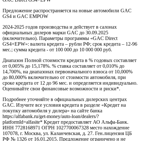
Предложение распространяется на новые автомобили GAC
GS4 и GAC EMPOW
2024-2025 годов производства и действует в салонах
официальных дилеров марки GAC до 30.09.2025
(включительно). Параметры программы «GAC Direct
GS4+EPW»: валюта кредита – рубли РФ; срок кредита – 12-96
мес.; сумма кредита - от 100 000 до 10 000 000 руб.
Диапазон Полной стоимости кредита в % годовых составляет
от 0,005% до 15,178%. % ставка составляет от 0,010% до
14,700%, на диапазонах первоначального взноса от 10,000%
до 80,000% включительно от стоимости автомобиля, при
сроке кредита от 12 до 96 мес. и определяется индивидуально.
Оценивайте свои финансовые возможности и риски*.
Подробнее уточняйте в официальных дилерских центрах
GAC. Изучите все условия кредита в разделе «Кредит на
покупку автомобиля у дилера» на сайте банка
https://alfabank.ru/get-money/auto-loan/dealers/?
platformId=alfasite* Кредит предоставляет АО Альфа-Банк.
ИНН 7728168971 ОГРН 1027700067328 место нахождение
107078, г. Москва, ул. Каланчевская, д. 27. Ген.лицензия ЦБ
РФ № 1326 от 16.01.2015. Предложение ограничено и не