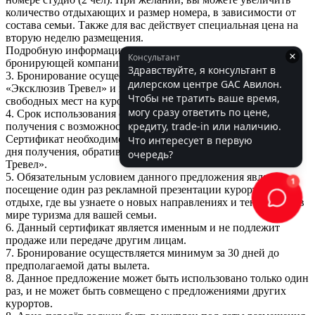
количество отдыхающих и размер номера, в зависимости от
состава семьи. Также для вас действует специальная цена на
вторую неделю размещения.
Подробную информацию вы можете получить у менеджеров
бронирующей компании.
3. Бронирование осуществляется через компанию ООО
«Эксклюзив Тревел» и предоставляется при наличии
свободных мест на курортах.
4. Срок использования сертификата 3 месяца от даты
получения с возможностью продления (уточняйте условия).
Сертификат необходимо активировать в течение 14 дней со
дня получения, обратившись в компанию ООО «Эксклюзив
Тревел».
5. Обязательным условием данного предложения является
посещение один раз рекламной презентации курорта на
отдыхе, где вы узнаете о новых направлениях и тенденциях в
мире туризма для вашей семьи.
6. Данный сертификат является именным и не подлежит
продаже или передаче другим лицам.
7. Бронирование осуществляется минимум за 30 дней до
предполагаемой даты вылета.
8. Данное предложение может быть использовано только один
раз, и не может быть совмещено с предложениями других
курортов.