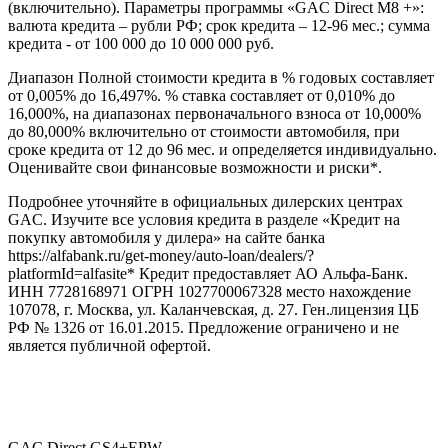
(включительно). Параметры программы «GAC Direct M8 +»:
валюта кредита – рубли РФ; срок кредита – 12-96 мес.; сумма
кредита - от 100 000 до 10 000 000 руб.
Диапазон Полной стоимости кредита в % годовых составляет
от 0,005% до 16,497%. % ставка составляет от 0,010% до
16,000%, на диапазонах первоначального взноса от 10,000%
до 80,000% включительно от стоимости автомобиля, при
сроке кредита от 12 до 96 мес. и определяется индивидуально.
Оценивайте свои финансовые возможности и риски*.
Подробнее уточняйте в официальных дилерских центрах
GAC. Изучите все условия кредита в разделе «Кредит на
покупку автомобиля у дилера» на сайте банка
https://alfabank.ru/get-money/auto-loan/dealers/?
platformId=alfasite* Кредит предоставляет АО Альфа-Банк.
ИНН 7728168971 ОГРН 1027700067328 место нахождение
107078, г. Москва, ул. Каланчевская, д. 27. Ген.лицензия ЦБ
РФ № 1326 от 16.01.2015. Предложение ограничено и не
является публичной офертой.
GAC Direct GS4+EPW