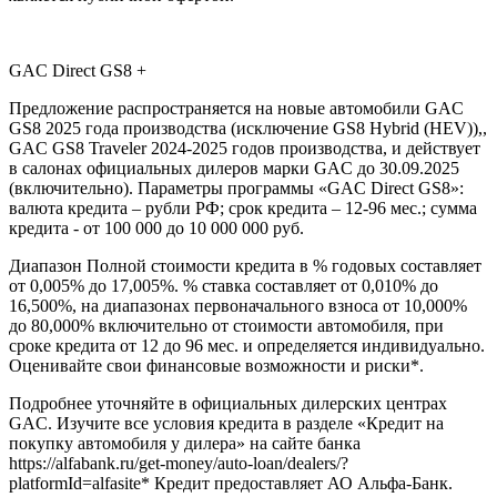
GAC Direct GS8 +
Предложение распространяется на новые автомобили GAC
GS8 2025 года производства (исключение GS8 Hybrid (HEV)),,
GAC GS8 Traveler 2024-2025 годов производства, и действует
в салонах официальных дилеров марки GAC до 30.09.2025
(включительно). Параметры программы «GAC Direct GS8»:
валюта кредита – рубли РФ; срок кредита – 12-96 мес.; сумма
кредита - от 100 000 до 10 000 000 руб.
Диапазон Полной стоимости кредита в % годовых составляет
от 0,005% до 17,005%. % ставка составляет от 0,010% до
16,500%, на диапазонах первоначального взноса от 10,000%
до 80,000% включительно от стоимости автомобиля, при
сроке кредита от 12 до 96 мес. и определяется индивидуально.
Оценивайте свои финансовые возможности и риски*.
Подробнее уточняйте в официальных дилерских центрах
GAC. Изучите все условия кредита в разделе «Кредит на
покупку автомобиля у дилера» на сайте банка
https://alfabank.ru/get-money/auto-loan/dealers/?
platformId=alfasite* Кредит предоставляет АО Альфа-Банк.