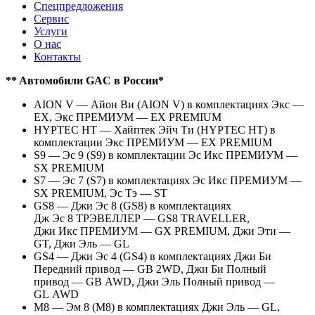
Спецпредложения
Сервис
Услуги
О нас
Контакты
** Aвтомобили GAC в России*
AION V — Айон Ви (AION V) в комплектациях Экс —
EX, Экс ПРЕМИУМ — EX PREMIUM
HYPTEC HT — Хайптек Эйч Ти (HYPTEC HT) в
комплектации Экс ПРЕМИУМ — EX PREMIUM
S9 — Эс 9 (S9) в комплектации Эс Икс ПРЕМИУМ —
SX PREMIUM
S7 — Эс 7 (S7) в комплектациях Эс Икс ПРЕМИУМ —
SX PREMIUM, Эс Тэ — ST
GS8 — Джи Эс 8 (GS8) в комплектациях
Дж Эс 8 ТРЭВЕЛЛЕР — GS8 TRAVELLER,
Джи Икс ПРЕМИУМ — GX PREMIUM, Джи Эти —
GT, Джи Эль — GL
GS4 — Джи Эс 4 (GS4) в комплектациях Джи Би
Передний привод — GB 2WD, Джи Би Полный
привод — GB AWD, Джи Эль Полный привод —
GL AWD
M8 — Эм 8 (M8) в комплектациях Джи Эль — GL,