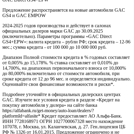
Предложение распространяется на новые автомобили GAC
GS4 и GAC EMPOW
2024-2025 годов производства и действует в салонах
официальных дилеров марки GAC до 30.09.2025
(включительно). Параметры программы «GAC Direct
GS4+EPW»: валюта кредита – рубли РФ; срок кредита – 12-96
мес.; сумма кредита - от 100 000 до 10 000 000 руб.
Диапазон Полной стоимости кредита в % годовых составляет
от 0,005% до 15,178%. % ставка составляет от 0,010% до
14,700%, на диапазонах первоначального взноса от 10,000%
до 80,000% включительно от стоимости автомобиля, при
сроке кредита от 12 до 96 мес. и определяется индивидуально.
Оценивайте свои финансовые возможности и риски*.
Подробнее уточняйте в официальных дилерских центрах
GAC. Изучите все условия кредита в разделе «Кредит на
покупку автомобиля у дилера» на сайте банка
https://alfabank.ru/get-money/auto-loan/dealers/?
platformId=alfasite* Кредит предоставляет АО Альфа-Банк.
ИНН 7728168971 ОГРН 1027700067328 место нахождение
107078, г. Москва, ул. Каланчевская, д. 27. Ген.лицензия ЦБ
РФ № 1326 от 16.01.2015. Предложение ограничено и не