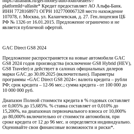
https://alfabank.ru/get-money/auto-loan/dealers/?
platformId=alfasite* Кредит предоставляет АО Альфа-Банк.
ИНН 7728168971 ОГРН 1027700067328 место нахождение
107078, г. Москва, ул. Каланчевская, д. 27. Ген.лицензия ЦБ
РФ № 1326 от 16.01.2015. Предложение ограничено и не
является публичной офертой.
GAC Direct GS8 2024
Предложение распространяется на новые автомобили GAC
GS8 2024 годов производства (исключение GS8 Hybrid (HEV),
GS8 Traveler) и действует в салонах официальных дилеров
марки GAC до 30.09.2025 (включительно). Параметры
программы «GAC Direct GS8 2024»: валюта кредита – рубли
РФ; срок кредита – 12-96 мес.; сумма кредита - от 100 000 до
10 000 000 руб.
Диапазон Полной стоимости кредита в % годовых составляет
от 0,005% до 15,685%. % ставка составляет от 0,010% до
15,200%, на диапазонах первоначального взноса от 10,000%
до 80,000% включительно от стоимости автомобиля, при
сроке кредита от 12 до 96 мес. и определяется индивидуально.
Оценивайте свои финансовые возможности и риски*.