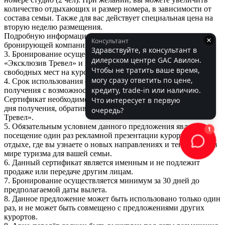
количество отдыхающих и размер номера, в зависимости от
состава семьи. Также для вас действует специальная цена на
вторую неделю размещения.
Подробную информацию вы можете получить у менеджеров
бронирующей компании.
3. Бронирование осуществляется через компанию ООО
«Эксклюзив Тревел» и предоставляется при наличии
свободных мест на курортах.
4. Срок использования сертификата 3 месяца от даты
получения с возможностью продления (уточняйте условия).
Сертификат необходимо активировать в течение 14 дней со
дня получения, обратившись в компанию ООО «Эксклюзив
Тревел».
5. Обязательным условием данного предложения является
посещение один раз рекламной презентации курорта на
отдыхе, где вы узнаете о новых направлениях и тенденциях в
мире туризма для вашей семьи.
6. Данный сертификат является именным и не подлежит
продаже или передаче другим лицам.
7. Бронирование осуществляется минимум за 30 дней до
предполагаемой даты вылета.
8. Данное предложение может быть использовано только один
раз, и не может быть совмещено с предложениями других
курортов.