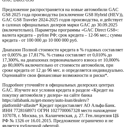
Предложение распространяется на новые автомобили GAC
GS8 2025 года производства (исключение GS8 Hybrid (HEV)),
GAC GS8 Traveler 2024-2025 годов производства, и действует
в салонах официальных дилеров марки GAC до 30.09.2025
(включительно). Параметры программы «GAC Direct GS8»:
валюта кредита – рубли РФ; срок кредита – 12-96 мес.; сумма
кредита - от 100 000 до 10 000 000 руб.
Диапазон Полной стоимости кредита в % годовых составляет
от 0,005% до 17,817%. % ставка составляет от 0,010% до
17,300%, на диапазонах первоначального взноса от 10,000%
до 80,000% включительно от стоимости автомобиля, при
сроке кредита от 12 до 96 мес. и определяется индивидуально.
Оценивайте свои финансовые возможности и риски*.
Подробнее уточняйте в официальных дилерских центрах
GAC. Изучите все условия кредита в разделе «Кредит на
покупку автомобиля у дилера» на сайте банка
https://alfabank.ru/get-money/auto-loan/dealers/?
platformId=alfasite* Кредит предоставляет АО Альфа-Банк.
ИНН 7728168971 ОГРН 1027700067328 место нахождение
107078, г. Москва, ул. Каланчевская, д. 27. Ген.лицензия ЦБ
РФ № 1326 от 16.01.2015. Предложение ограничено и не
является публичной офертой.