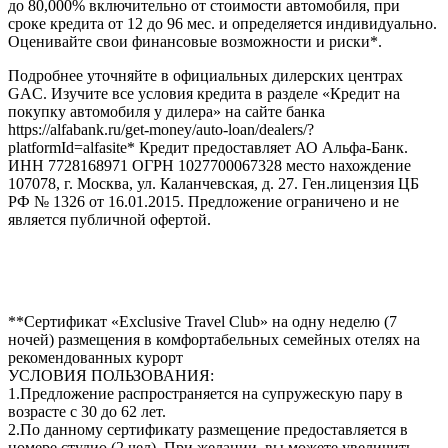
до 80,000% включительно от стоимости автомобиля, при
сроке кредита от 12 до 96 мес. и определяется индивидуально.
Оценивайте свои финансовые возможности и риски*.
Подробнее уточняйте в официальных дилерских центрах
GAC. Изучите все условия кредита в разделе «Кредит на
покупку автомобиля у дилера» на сайте банка
https://alfabank.ru/get-money/auto-loan/dealers/?
platformId=alfasite* Кредит предоставляет АО Альфа-Банк.
ИНН 7728168971 ОГРН 1027700067328 место нахождение
107078, г. Москва, ул. Каланчевская, д. 27. Ген.лицензия ЦБ
РФ № 1326 от 16.01.2015. Предложение ограничено и не
является публичной офертой.
**Сертификат «Exclusive Travel Club» на одну неделю (7
ночей) размещения в комфортабельных семейных отелях на
рекомендованных курорт
УСЛОВИЯ ПОЛЬЗОВАНИЯ:
1.Предложение распространяется на супружескую пару в
возрасте с 30 до 62 лет.
2.По данному сертификату размещение предоставляется в
номере студио (2 чел). При желании, вы можете увеличить