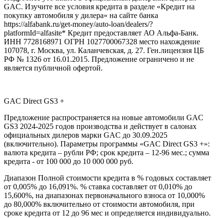
GAC. Изучите все условия кредита в разделе «Кредит на
покупку автомобиля у дилера» на сайте банка
https://alfabank.ru/get-money/auto-loan/dealers/?
platformId=alfasite* Кредит предоставляет АО Альфа-Банк.
ИНН 7728168971 ОГРН 1027700067328 место нахождение
107078, г. Москва, ул. Каланчевская, д. 27. Ген.лицензия ЦБ
РФ № 1326 от 16.01.2015. Предложение ограничено и не
является публичной офертой.
GAC Direct GS3 +
Предложение распространяется на новые автомобили GAC
GS3 2024-2025 годов производства и действует в салонах
официальных дилеров марки GAC до 30.09.2025
(включительно). Параметры программы «GAC Direct GS3 +»:
валюта кредита – рубли РФ; срок кредита – 12-96 мес.; сумма
кредита - от 100 000 до 10 000 000 руб.
Диапазон Полной стоимости кредита в % годовых составляет
от 0,005% до 16,091%. % ставка составляет от 0,010% до
15,600%, на диапазонах первоначального взноса от 10,000%
до 80,000% включительно от стоимости автомобиля, при
сроке кредита от 12 до 96 мес и определяется индивидуально.