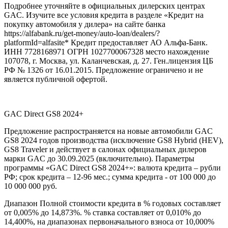
Подробнее уточняйте в официальных дилерских центрах
GAC. Изучите все условия кредита в разделе «Кредит на
покупку автомобиля у дилера» на сайте банка
https://alfabank.ru/get-money/auto-loan/dealers/?
platformId=alfasite* Кредит предоставляет АО Альфа-Банк.
ИНН 7728168971 ОГРН 1027700067328 место нахождение
107078, г. Москва, ул. Каланчевская, д. 27. Ген.лицензия ЦБ
РФ № 1326 от 16.01.2015. Предложение ограничено и не
является публичной офертой.
GAC Direct GS8 2024+
Предложение распространяется на новые автомобили GAC
GS8 2024 годов производства (исключение GS8 Hybrid (HEV),
GS8 Traveler и действует в салонах официальных дилеров
марки GAC до 30.09.2025 (включительно). Параметры
программы «GAC Direct GS8 2024+»: валюта кредита – рубли
РФ; срок кредита – 12-96 мес.; сумма кредита - от 100 000 до
10 000 000 руб.
Диапазон Полной стоимости кредита в % годовых составляет
от 0,005% до 14,873%. % ставка составляет от 0,010% до
14,400%, на диапазонах первоначального взноса от 10,000%