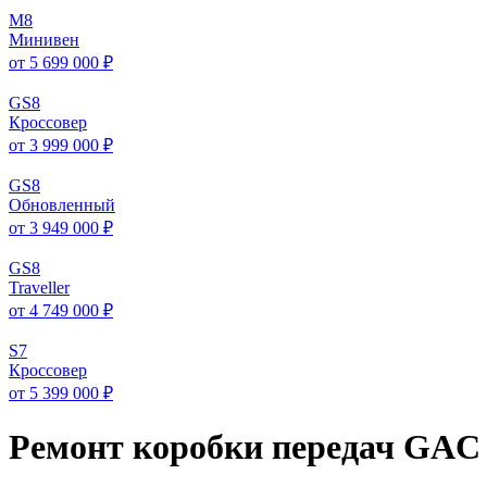
M
8
Минивен
от 5 699 000 ₽
GS
8
Кроссовер
от 3 999 000 ₽
GS
8
Обновленный
от 3 949 000 ₽
GS
8
Traveller
от 4 749 000 ₽
S
7
Кроссовер
от 5 399 000 ₽
Ремонт коробки передач GAC