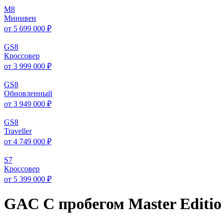
M
8
Минивен
от 5 699 000 ₽
GS
8
Кроссовер
от 3 999 000 ₽
GS
8
Обновленный
от 3 949 000 ₽
GS
8
Traveller
от 4 749 000 ₽
S
7
Кроссовер
от 5 399 000 ₽
GAC С пробегом Master Editi