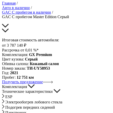
Главная
/
Авто в наличии
/
GAC С пробегом в наличии
/
GAC С пробегом Master Edition Серый
Итоговая стоимость автомобиля:
от
3 787 140
₽
Рассрочка от 0,01 %*
Комплектация:
GX Premium
Цвет кузова:
Серый
Обивка салона:
Кожаный салон
Номер заказа:
ТИ-UY58953
Год:
2021
Пробег:
12 751 км
Получить предложение
Комплектация
Технические характеристики
ESP
Электрообогрев лобового стекла
Подогрев передних сидений
Парктроник