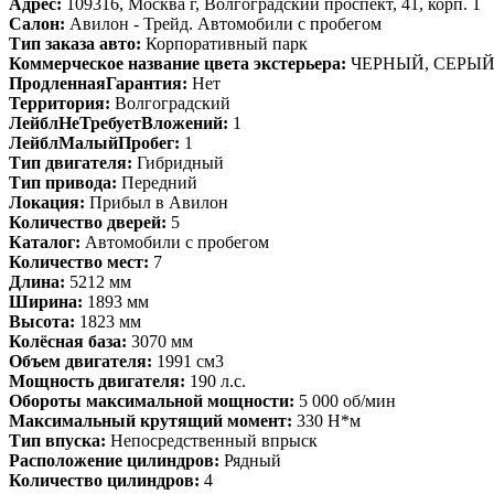
Адрес:
109316, Москва г, Волгоградский проспект, 41, корп. 1
Салон:
Авилон - Трейд. Автомобили с пробегом
Тип заказа авто:
Корпоративный парк
Коммерческое название цвета экстерьера:
ЧЕРНЫЙ, СЕРЫ
ПродленнаяГарантия:
Нет
Территория:
Волгоградский
ЛейблНеТребуетВложений:
1
ЛейблМалыйПробег:
1
Тип двигателя:
Гибридный
Тип привода:
Передний
Локация:
Прибыл в Авилон
Количество дверей:
5
Каталог:
Автомобили с пробегом
Количество мест:
7
Длина:
5212 мм
Ширина:
1893 мм
Высота:
1823 мм
Колёсная база:
3070 мм
Объем двигателя:
1991 см3
Мощность двигателя:
190 л.с.
Обороты максимальной мощности:
5 000 об/мин
Максимальный крутящий момент:
330 Н*м
Тип впуска:
Непосредственный впрыск
Расположение цилиндров:
Рядный
Количество цилиндров:
4