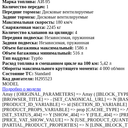
Марка топлива:
АИ-95
Количество передач:
1
Передние тормоза:
Дисковые вентилируемые
Задние тормоза:
Дисковые вентилируемые
Максимальная скорость:
180 км/ч
Снаряженная масса:
2245 кг
Количество клапанов на цилиндр:
4
Передняя подвеска:
Независимая, пружинная
Задняя подвеска:
Независимая, пружинная
Объем багажника максимальный:
1586 л
Объем багажника минимальный:
516 л
Тип наддува:
Турбо
Расход топлива в смешанном цикле на 100 км:
5,42 л
Обороты максимального крутящего момента:
4 000 об/мин
Состояние ТС:
Standard
Код двигателя:
H295523
MODEL
Подробно о модели
Array ( [ORIGINAL_PARAMETERS] => Array ( [IBLOCK_TYPE] => instock [IBLOCK_ID] => 17 [PROPERTY_CODE] => Array ( ) [META_KEYWORDS] => - [META_DESCRIPTION] => - [BROWSER_TITLE] => - [SET_CANONICAL_URL] => N [BASKET_URL] => /personal/basket.php [SHOW_SKU_DESCRIPTION] => N [ACTION_VARIABLE] => action [PRODUCT_ID_VARIABLE] => id [SECTION_ID_VARIABLE] => SECTION_ID [CHECK_SECTION_ID_VARIABLE] => N [PRODUCT_QUANTITY_VARIABLE] => quantity [PRODUCT_PROPS_VARIABLE] => prop [CACHE_TYPE] => A [CACHE_TIME] => 36000000 [CACHE_GROUPS] => Y [SET_TITLE] => Y [SET_LAST_MODIFIED] => N [MESSAGE_404] => [SET_STATUS_404] => Y [SHOW_404] => Y [FILE_404] => [PRICE_CODE] => Array ( ) [USE_PRICE_COUNT] => N [SHOW_PRICE_COUNT] => 1 [PRICE_VAT_INCLUDE] => Y [PRICE_VAT_SHOW_VALUE] => N [USE_PRODUCT_QUANTITY] => N [PRODUCT_PROPERTIES] => Array ( ) [ADD_PROPERTIES_TO_BASKET] => Y [PARTIAL_PRODUCT_PROPERTIES] => N [LINK_IBLOCK_TYPE] => [LINK_IBLOCK_ID] => [LINK_PROPERTY_SID] => [LINK_ELEMENTS_URL] => link.php?PARENT_ELEMENT_ID=#ELEMENT_ID# [OFFERS_CART_PROPERTIES] => Array ( ) [OFFERS_FIELD_CODE] => [OFFERS_PROPERTY_CODE] => Array ( ) [OFFERS_SORT_FIELD] => [OFFERS_SORT_ORDER] => [OFFERS_SORT_FIELD2] => [OFFERS_SORT_ORDER2] => [ELEMENT_ID] => 0 [ELEMENT_CODE] => m8-lmgmu1g80m1s00264 [SECTION_ID] => 0 [SECTION_CODE] => used [SECTION_URL] => /instock/#SECTION_CODE_PATH#/ [DETAIL_URL] => /instock/#SECTION_CODE_PATH#/#ELEMENT_CODE#/ [CONVERT_CURRENCY] => [CURRENCY_ID] => [HIDE_NOT_AVAILABLE] => [HIDE_NOT_AVAILABLE_OFFERS] => [USE_ELEMENT_COUNTER] => Y [SHOW_DEACTIVATED] => N [USE_MAIN_ELEMENT_SECTION] => Y [STRICT_SECTION_CHECK] => Y [ADD_PICT_PROP] => - [LABEL_PROP] => Array ( ) [LABEL_PROP_MOBILE] => [LABEL_PROP_POSITION] => [OFFER_ADD_PICT_PROP] => [OFFER_TREE_PROPS] => Array ( ) [PRODUCT_SUBSCRIPTION] => [SHOW_DISCOUNT_PERCENT] => [DISCOUNT_PERCENT_POSITION] => [SHOW_OLD_PRICE] => [SHOW_MAX_QUANTITY] => [MESS_SHOW_MAX_QUANTITY] => [RELATIVE_QUANTITY_FACTOR] => [MESS_RELATIVE_QUANTITY_MANY] => [MESS_RELATIVE_QUANTITY_FEW] => [MESS_BTN_BUY] => Купить [MESS_BTN_ADD_TO_BASKET] => В корзину [MESS_BTN_SUBSCRIBE] => Подписаться [MESS_BTN_DETAIL] => Подробнее [MESS_NOT_AVAILABLE] => Нет в наличии [MESS_BTN_COMPARE] => Сравнение [MESS_PRICE_RANGES_TITLE] => [MESS_DESCRIPTION_TAB] => [MESS_PROPERTIES_TAB] => [MESS_COMMENTS_TAB] => [MAIN_BLOCK_PROPERTY_CODE] => Array ( ) [MAIN_BLOCK_OFFERS_PROPERTY_CODE] => [USE_VOTE_RATING] => N [VOT