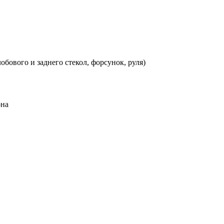
бового и заднего стекол, форсунок, руля)
она