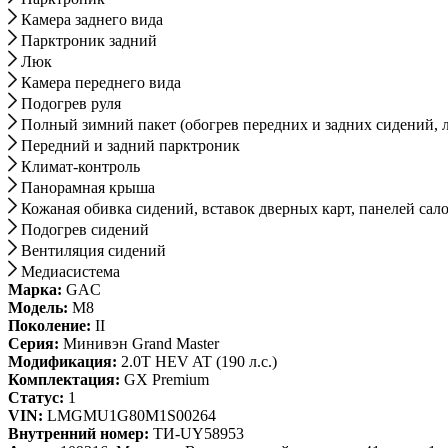
Камера заднего вида
Парктроник задний
Люк
Камера переднего вида
Подогрев руля
Полный зимний пакет (обогрев передних и задних сидений, ло
Передний и задний парктроник
Климат-контроль
Панорамная крыша
Кожаная обивка сидений, вставок дверных карт, панелей сал
Подогрев сидений
Вентиляция сидений
Медиасистема
Марка:
GAC
Модель:
M8
Поколение:
II
Серия:
Минивэн Grand Master
Модификация:
2.0T HEV AT (190 л.с.)
Комплектация:
GX Premium
Статус:
1
VIN:
LMGMU1G80M1S00264
Внутренний номер:
ТИ-UY58953