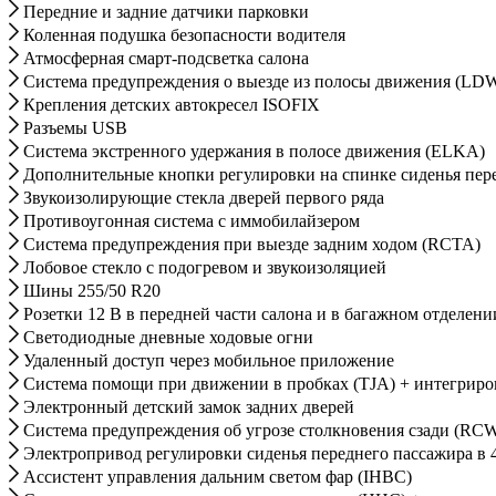
Передние и задние датчики парковки
Коленная подушка безопасности водителя
Атмосферная смарт-подсветка салона
Система предупреждения о выезде из полосы движения (LDW
Крепления детских автокресел ISOFIX
Разъемы USB
Система экстренного удержания в полосе движения (ELKA)
Дополнительные кнопки регулировки на спинке сиденья пер
Звукоизолирующие стекла дверей первого ряда
Противоугонная система с иммобилайзером
Система предупреждения при выезде задним ходом (RCTA)
Лобовое стекло с подогревом и звукоизоляцией
Шины 255/50 R20
Розетки 12 В в передней части салона и в багажном отделени
Светодиодные дневные ходовые огни
Удаленный доступ через мобильное приложение
Система помощи при движении в пробках (TJA) + интегриров
Электронный детский замок задних дверей
Cистема предупреждения об угрозе столкновения сзади (RC
Электропривод регулировки сиденья переднего пассажира в 
Ассистент управления дальним светом фар (IHBC)