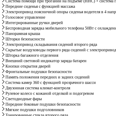
Система помощи при трогании на подъеме (HHC) + система
Передние сиденья с функцией массажа
Электропривод поясничной опоры сиденья водителя в 4 нап
Голосовое управление
Интегрированные ручки дверей
Беспроводная зарядка мобильного телефона 50Вт с охлажден
Панорамная крыша
Шторки безопасности
Электропривод складывания сидений второго ряда
Скрытые воздуховоды первого ряда сидений с электроприво
Шторка багажного отделения
Внешний световой индикатор заряда батареи
Кнопки открытия дверей
Фронтальные подушки безопасности
Память положения передних и задних сидений
Система камер 360 с функцией прозрачного шасси
Двузонная система климат-контроля
Рулевое колесо с кожаной отделкой и подогревом
Светодиодные фары
Передние боковые подушки безопасности
Мягкие подушки подголовников
Тонированные стекла второго ряда