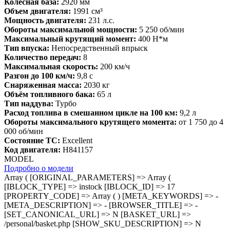
Колёсная база:
2920 мм
Объем двигателя:
1991 см³
Мощность двигателя:
231 л.с.
Обороты максимальной мощности:
5 250 об/мин
Максимальный крутящий момент:
400 Н*м
Тип впуска:
Непосредственный впрыск
Количество передач:
8
Максимальная скорость:
200 км/ч
Разгон до 100 км/ч:
9,8 с
Снаряженная масса:
2030 кг
Объём топливного бака:
65 л
Тип наддува:
Турбо
Расход топлива в смешанном цикле на 100 км:
9,2 л
Обороты максимального крутящего момента:
от 1 750 до 4
000 об/мин
Состояние ТС:
Excellent
Код двигателя:
H841157
MODEL
Подробно о модели
Array ( [ORIGINAL_PARAMETERS] => Array ( [IBLOCK_TYPE] => instock [IBLOCK_ID] => 17 [PROPERTY_CODE] => Array ( ) [META_KEYWORDS] => - [META_DESCRIPTION] => - [BROWSER_TITLE] => - [SET_CANONICAL_URL] => N [BASKET_URL] => /personal/basket.php [SHOW_SKU_DESCRIPTION] => N [ACTION_VARIABLE] => action [PRODUCT_ID_VARIABLE] => id [SECTION_ID_VARIABLE] => SECTION_ID [CHECK_SECTION_ID_VARIABLE] => N [PRODUCT_QUANTITY_VARIABLE] => quantity [PRODUCT_PROPS_VARIABLE] => prop [CACHE_TYPE] => A [CACHE_TIME] => 36000000 [CACHE_GROUPS] => Y [SET_TITLE] => Y [SET_LAST_MODIFIED] => N [MESSAGE_404] => [SET_STATUS_404] => Y [SHOW_404] => Y [FILE_404] => [PRICE_CODE] => Array ( ) [USE_PRICE_COUNT] => N [SHOW_PRICE_COUNT] => 1 [PRICE_VAT_INCLUDE] => Y [PRICE_VAT_SHOW_VALUE] => N [USE_PRODUCT_QUANTITY] => N [PRODUCT_PROPERTIES] => Array ( ) [ADD_PROPERTIES_TO_BASKET] => Y [PARTIAL_PRODUCT_PROPERTIES] => N [LINK_IBLOCK_TYPE] => [LINK_IBLOCK_ID] => [LINK_PROPERTY_SID] => [LINK_ELEMENTS_URL] => link.php?PARENT_ELEMENT_ID=#ELEMENT_ID# [OFFERS_CART_PROPERTIES] => Array ( ) [OFFERS_FIELD_CODE] => [OFFERS_PROPERTY_CODE] => Array ( ) [OFFERS_SORT_FIELD] => [OFFERS_SORT_ORDER] => [OFFERS_SORT_FIELD2] => [OFFERS_SORT_ORDER2] => [ELEMENT_ID] => 0 [ELEMENT_CODE] => gs8-lmgju3g89t1063094 [SECTION_ID] => 0 [SECTION_CODE] => gs8 [SECTION_URL] => /instock/#SECTION_CODE_PATH#/ [DETAIL_URL] => /instock/#SECTION_CODE_PATH#/#ELEMENT_CODE#/ [CONVERT_CURRENCY] => [CURRENCY_ID] => [HIDE_NOT_AVAILABLE] => [HIDE_NOT_AVAILABLE_OFFERS] => [USE_ELEMENT_COUNTER] => Y [SHOW_DEACTIVATED] => N [USE_MAIN_ELEMENT_SECTION] => Y [STRICT_SECTION_CHECK] => Y [ADD_PICT_PROP] => - [LABEL_PROP] => Array ( ) [LABEL_PROP_MOBILE] => [LABEL_PROP_POSITION] => [OFFER_ADD_PICT_PROP] => [OFFER_TREE_PROPS] => Array ( ) [PRODUCT_SUBSCRIPTION] => [SHOW_DISCOUNT_PERCENT] => [DISCOUNT_PERCENT_POSITION] => [SHOW_OLD_PRICE] => [SHOW_MAX_QUANTITY] => [MESS_SHOW_MAX_QUANTITY] => [RELATIVE_QUANTITY_FACTOR] => [MESS_RELATIVE_QUANTITY_MANY] => [MESS_RELATIVE_QUANTITY_FEW] => [MESS_BTN_BUY] => Купить [MESS_BTN_ADD_TO_BASKET] => В корзину [MESS_BTN_SUBSCRIBE] => Подписаться [MESS_BTN_DETAIL] => Подробнее [MESS_NOT_AVAILABLE] => Нет в наличии [MESS_BTN_COMPARE] => Сравнение [MESS_PRICE_RANGES_TITLE] => [MESS_DESCRIPTION_TAB] => [MESS_PROPERTIES_TAB] => [MESS_COMMENTS_TAB] => [MAIN_BLOCK_PROPERTY_CODE] => Array ( ) [MAIN_BLOCK_OFFERS_PROPERTY_CODE] => [USE_VOTE_RATING] => N [VOTE_DISPLAY_AS_RATING] => [USE_COMMENTS] => N [BLOG_USE] => [BLOG_URL] => [BLOG_EMAIL_NOTIFY] => [VK_USE] => [VK_API_ID] => API_ID [FB_USE] => [FB_APP_ID] => [BRAND_USE] => N [BRAND_PROP_CODE] => [DISPLAY_NAME] => Y [IMAGE_RESOLUTION] => 16by9 [PRODUCT_INFO_BLOCK_ORDER] => sku,props [PRODUCT_PAY_BLOCK_ORDER] => rating,price,priceRanges,quantityLimit,quantity,buttons [ADD_DETAIL_TO_SLIDER] => N [TEMPLATE_THEME] => blue [ADD_SECTIONS_CHAIN] => Y [ADD_ELEMENT_CHAIN] => Y [DISPLAY_PREVIEW_TEXT_MODE] => E [DETAIL_PICTURE_MODE] => Array ( [0] => POPUP [1] => MAGNIFIER ) [ADD_TO_BASKET_ACTION] => [ADD_TO_BASKET_ACTION_PRIMARY] => [SHOW_CLOSE_POPUP] => [DISPLAY_COMPARE] => N [COMPARE_PATH] => /instock/compare.php?action=#ACTION_CODE# [USE_COMPARE_LIST] => Y [BACKGROUND_IMAGE] => - [COMPATIBLE_MODE] => Y [DISABLE_INIT_JS_IN_COMPONENT] => N [SET_VIEWED_IN_COMPONENT] => [SHOW_SLIDER] => N [SLIDER_INTERVAL] => [SLIDER_PROGRESS] => [USE_ENHANCED_ECOMMERCE] => N [DATA_LAYER_NAME] => [BRAND_PROPERTY] => [USE_GIFTS_DETAIL] => Y [USE_GIFTS_MAIN_PR_SECTION_LIST] => Y [GIFTS_SHOW_DISCOUNT_PERCENT] => [GIFTS_SHOW_OLD_PRICE] => [GIFTS_DETAIL_PAGE_ELEMENT_COUNT] => 4 [GIFTS_DETAIL_HIDE_BLOCK_TITLE] => [GIFTS_DETAIL_TEXT_LABEL_GIFT] => [GIFTS_DETAIL_BLOCK_TITLE] => [GIFTS_SHOW_NAME] => [GIFTS_SHOW_IMAGE] => [GIFTS_MESS_BTN_BUY] => [GIFTS_PRODUCT_BLOCKS_ORDER] => price,props,sku,quantityLimit,quantity,buttons [GIFTS_SHOW_SLIDER] => N [GIFTS_SLIDER_INTERVAL] => [GIFTS_SLIDER_PROGRESS] => [GIFTS_MAIN_PRODUCT_DETAIL_PAGE_ELEMENT_COUNT] => 4 [GIFTS_MAIN_PRODUCT_DETAIL_BLOCK_TITLE] => [GIFTS_MAIN_PRODUCT_DETAIL_HIDE_BLOCK_TITLE] => [USER_CONSENT] => N [USER_CONSENT_ID] => 0 [USER_CONSENT_IS_CHECKED] => Y [USER_CONSENT_IS_LOADED] => N [PRODUCT_DISPLAY_MODE] => Y [CURRENT_BASE_PAGE] => /instock/gs8/gs8-lmgju3g89t1063094/ [PARENT_NAME] => bitrix:catalog [PARENT_TEMPLATE_NAME] => instock [PARENT_TEMPLATE_PAGE] => element ) [USE_CATALOG_BUTTONS] => Array ( ) [BUY_URL_TEMPLATE] => /instock/gs8/gs8-lmgju3g89t1063094/?action=BUY&id=#ID# [ADD_URL_TEMPLATE] => /instock/gs8/gs8-lmgju3g89t1063094/?action=ADD2BASKET&id=#ID# [SUBSCRIBE_URL_TEMPLATE] => /instock/gs8/gs8-lmgju3g89t1063094/?action=SUBSCRIBE_PRODUCT&id=#ID# [COMPARE_URL_TEMPLATE] => /instock/gs8/gs8-lmgju3g89t1063094/?action=ADD_TO_COMPARE_LIST&id=#ID# [COMPARE_DELETE_URL_TEMPLATE] => /instock/gs8/gs8-lmgju3g89t1063094/?action=DELETE_FROM_COMPARE_LIST&id=#ID# [~BUY_URL_TEMPLATE] => /instock/gs8/gs8-lmgju3g89t1063094/?action=BUY&id=#ID# [~ADD_URL_TEMPLATE] => /instock/gs8/gs8-lmgju3g89t1063094/?action=ADD2BASKET&id=#ID# [~SUBSCRIBE_URL_TEMPLATE] => /instock/gs8/gs8-lmgju3g89t1063094/?action=SUBSCRIBE_PRODUCT&id=#ID# [~COMPARE_URL_TEMPLATE] => /instock/gs8/gs8-lmgju3g89t1063094/?action=ADD_TO_COMPARE_LIST&id=#ID# [~COMPARE_DELETE_URL_TEMPLATE] => /instock/gs8/gs8-lmgju3g89t1063094/?action=DELETE_FROM_COMPARE_LIST&id=#ID# [CONVERT_CURRENCY] => Array ( ) [CATALOGS] => Array ( ) [MODULES] => Array ( [iblock] => 1 [catalog] => [currency] => [workflow] => ) [PRICES_ALLOW] => Array ( ) [CATALOG] => [CAT_PRICES] => Array ( ) [PRICES] => Array ( ) [PRICE_MATRIX] => [MIN_PRICE] => [ID] => 4120 [~ID] => 4120 [IBLOCK_ID] => 17 [~IBLOCK_ID] => 17 [CODE] => gs8-lmgju3g89t1063094 [~CODE] => gs8-lmgju3g89t1063094 [XML_ID] => 4120 [~XML_ID] => 4120 [NAME] => GS8 [~NAME] => GS8 [ACTIVE] => Y [~ACTIVE] => Y [DATE_ACTIVE_FROM] => [~DATE_ACTIVE_FROM] => [DATE_ACTIVE_TO] => [~DATE_ACTIVE_TO] => [SORT] => 500 [~SORT] => 500 [PREVIEW_TEXT] => [~PREVIEW_TEXT] => [PREVIEW_TEXT_TYPE] => text [~PREVIEW_TEXT_TYPE] => text [DETAIL_TEXT] => [~DETAIL_TEXT] => [DETAIL_TEXT_TYPE] => text [~DETAIL_TEXT_TYPE] => text [DATE_CREATE] => 06.06.2026 12:59:29 [~DATE_CREATE] => 06.06.2026 12:59:29 [CREATED_BY] => 0 [~CREATED_BY] => 0 [TAGS] => [~TAGS] => [TIMESTAMP_X] => 07.08.2026 05:05:41 [~TIMESTAMP_X] => 07.08.2026 05:05:41 [MODIFIED_BY] => 1 [~MODIFIED_BY] => 1 [IBLOCK_SECTION_ID] => 7 [~IBLOCK_SECTION_ID] => 7 [DETAIL_PAGE_URL] => /instock/gs8/gs8-lmgju3g89t1063094/ [~DETAIL_PAGE_URL] => /instock/gs8/gs8-lmgju3g89t1063094/ [DETAIL_PICTURE] => [~DETAIL_PICTURE] => [PREVIEW_PICTURE] => [~PREVIEW_PICTURE] => [LIST_PAGE_URL] => /instock/ [~LIST_PAGE_URL] => /instock/ [LANG_DIR] => / [~LANG_DIR] => / [EXTERNAL_ID] => 4120 [~EXTERNAL_ID] => 4120 [IBLOCK_TYPE_ID] => instock [~IBLOCK_TYPE_ID] => instock [IBLOCK_CODE] => instock [~IBLOCK_CODE] => instock [IBLOCK_EXTERNAL_ID] => [~IBLOCK_EXTERNAL_ID] => [LID] => s1 [~LID] => s1 [ACTIVE_FROM] => [ACTIVE_TO] => [IPROPERTY_VALUES] => Array ( [SECTION_META_TITLE] => GAC GS8 в наличии: комплектации и цены в АВИЛОН Москва [SECTION_META_DESCRIPTION] => АВИЛОН – официальный дилер китайского бренда GAC в России. Большой выбор комплектаций и цветов GS8 в наличии в автосалоне в Москве, актуаль