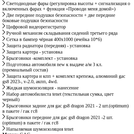
Cветодиодные фары (регулировка высоты + сигнализация о
включенных фарах + функция «Проводи меня домой»)
Две передние подушки безопасности + две передние
боковые подушки безопасности
Цифровой видеорегистратор
Ручной механизм складывания сидений третьего ряда
Сетка в бампер чёрная 400х1000 (ячейка 10*6)
Защита радиатора (передняя) - установка
Защита картера - установка
Брызговики -комплект - установка
Подготовка автомобиля new к выдаче а/м 3 кл.
(премиальный состав)
Защита картера и кпп + комплект крепежа, алюминий gac
gs8 2023-, v-2.0, акпп, 4wd.
Жидкая шумоизоляция - нанесение
Набор автомобилиста tenet (текстильная сумка, цвет
черный)
Брызговики задние для gac gs8 dragon 2021 - 2 шт.(optimum)
в пакете / гак гс8
Брызговики передние для gac gs8 dragon 2021 -2 шт.
(optimum) в пакете / гак гс8
Напыляемая шумоизоляция tenet