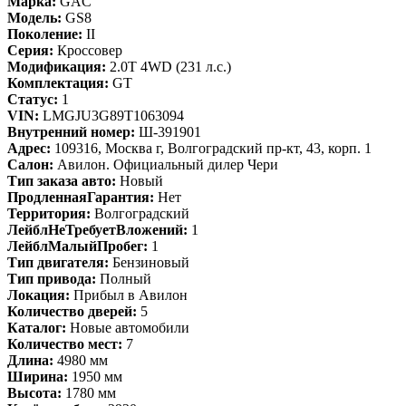
Марка:
GAC
Модель:
GS8
Поколение:
II
Серия:
Кроссовер
Модификация:
2.0T 4WD (231 л.с.)
Комплектация:
GT
Статус:
1
VIN:
LMGJU3G89T1063094
Внутренний номер:
Ш-391901
Адрес:
109316, Москва г, Волгоградский пр-кт, 43, корп. 1
Салон:
Авилон. Официальный дилер Чери
Тип заказа авто:
Новый
ПродленнаяГарантия:
Нет
Территория:
Волгоградский
ЛейблНеТребуетВложений:
1
ЛейблМалыйПробег:
1
Тип двигателя:
Бензиновый
Тип привода:
Полный
Локация:
Прибыл в Авилон
Количество дверей:
5
Каталог:
Новые автомобили
Количество мест:
7
Длина:
4980 мм
Ширина:
1950 мм
Высота:
1780 мм