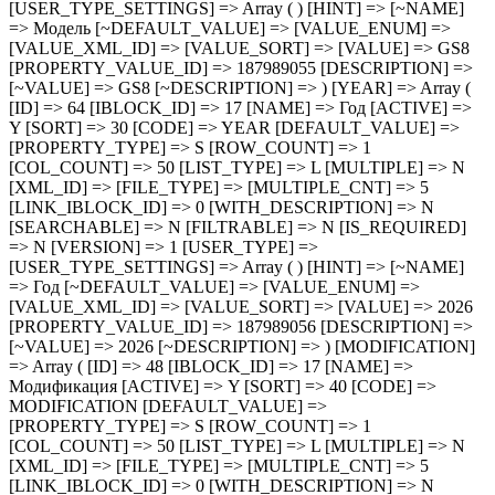
ROPERTY_TYPE] => S [ROW_COUNT] => 1 [COL_COUNT] => 50 [LIST_TYPE] => L [MULTIPLE] => N [XML_ID] => [FILE_TYPE] => [MULTIPLE_CNT] => 5 [LINK_IBLOCK_ID] => 0 [WITH_DESCRIPTION] => N [SEARCHABLE] => N [FILTRABLE] => N [IS_REQUIRED] => N [VERSION] => 1 [USER_TYPE] => [USER_TYPE_SETTINGS] => Array ( ) [HINT] => [~NAME] => Год [~DEFAULT_VALUE] => [VALUE_ENUM] => [VALUE_XML_ID] => [VALUE_SORT] => [VALUE] => 2026 [PROPERTY_VALUE_ID] => 187989056 [DESCRIPTION] => [~VALUE] => 2026 [~DESCRIPTION] => ) [MODIFICATION] => Array ( [ID] => 48 [IBLOCK_ID] => 17 [NAME] => Модификация [ACTIVE] => Y [SORT] => 40 [CODE] => MODIFICATION [DEFAULT_VALUE] => [PROPERTY_TYPE] => S [ROW_COUNT] => 1 [COL_COUNT] => 50 [LIST_TYPE] => L [MULTIPLE] => N [XML_ID] => [FILE_TYPE] => [MULTIPLE_CNT] => 5 [LINK_IBLOCK_ID] => 0 [WITH_DESCRIPTION] => N [SEARCHABLE] => N [FILTRABLE] => N [IS_REQUIRED] => N [VERSION] => 1 [USER_TYPE] => [USER_TYPE_SETTINGS] => Array ( ) [HINT] => [~NAME] => Модификация [~DEFAULT_VALUE] => [VALUE_ENUM] => [VALUE_XML_ID] => [VALUE_SORT] => [VALUE] => 2.0T 4WD (231 л.с.) [PROPERTY_VALUE_ID] => 187988922 [DESCRIPTION] => [~VALUE] => 2.0T 4WD (231 л.с.) [~DESCRIPTION] => ) [STOCK] => Array ( [ID] => 65 [IBLOCK_ID] => 17 [NAME] => Наличие / поставка [ACTIVE] => Y [SORT] => 50 [CODE] => STOCK [DEFAULT_VALUE] => [PROPERTY_TYPE] => S [ROW_COUNT] => 1 [COL_COUNT] => 50 [LIST_TYPE] => L [MULTIPLE] => N [XML_ID] => [FILE_TYPE] => [MULTIPLE_CNT] => 5 [LINK_IBLOCK_ID] => 0 [WITH_DESCRIPTION] => N [SEARCHABLE] => N [FILTRABLE] => N [IS_REQUIRED] => N [VERSION] => 1 [USER_TYPE] => [USER_TYPE_SETTINGS] => Array ( ) [HINT] => [~NAME] => Наличие / поставка [~DEFAULT_VALUE] => [VALUE_ENUM] => [VALUE_XML_ID] => [VALUE_SORT] => [VALUE] => В наличии [PROPERTY_VALUE_ID] => 187989057 [DESCRIPTION] => [~VALUE] => В наличии [~DESCRIPTION] => ) [RRP] => Array ( [ID] => 59 [IBLOCK_ID] => 17 [NAME] => РРП [ACTIVE] => Y [SORT] => 60 [CODE] => RRP [DEFAULT_VALUE] => [PROPERTY_TYPE] => N [ROW_COUNT] => 1 [COL_COUNT] => 50 [LIST_TYPE] => L [MULTIPLE] => N [XML_ID] => [FILE_TYPE] => [MULTIPLE_CNT] => 5 [LINK_IBLOCK_ID] => 0 [WITH_DESCRIPTION] => N [SEARCHABLE] => N [FILTRABLE] => N [IS_REQUIRED] => N [VERSION] => 1 [USER_TYPE] => [USER_TYPE_SETTINGS] => Array ( ) [HINT] => [~NAME] => РРП [~DEFAULT_VALUE] => [VALUE_ENUM] => [VALUE_XML_ID] => [VALUE_SORT] => [VALUE] => 4949000 [PROPERTY_VALUE_ID] => 187989051 [DESCRIPTION] => [~VALUE] => 4949000 [~DESCRIPTION] => ) [VIN] => Array ( [ID] => 45 [IBLOCK_ID] => 17 [NAME] => VIN [ACTIVE] => Y [SORT] => 500 [CODE] => VIN [DEFAULT_VALUE] => [PROPERTY_TYPE] => S [ROW_COUNT] => 1 [COL_COUNT] => 50 [LIST_TYPE] => L [MULTIPLE] => N [XML_ID] => [FILE_TYPE] => [MULTIPLE_CNT] => 5 [LINK_IBLOCK_ID] => 0 [WITH_DESCRIPTION] => N [SEARCHABLE] => N [FILTRABLE] => N [IS_REQUIRED] => N [VERSION] => 1 [USER_TYPE] => [USER_TYPE_SETTINGS] => Array ( ) [HINT] => [~NAME] => VIN [~DEFAULT_VALUE] => [VALUE_ENUM] => [VALUE_XML_ID] => [VALUE_SORT] => [VALUE] => LMGJU3G89T1063094 [PROPERTY_VALUE_ID] => 187988921 [DESCRIPTION] => [~VALUE] => LMGJU3G89T1063094 [~DESCRIPTION] => ) [NOT_DELETE] => Array ( [ID] => 46 [IBLOCK_ID] => 17 [NAME] => Не обновлять/удалять при выгрузке [ACTIVE] => Y [SORT] => 500 [CODE] => NOT_DELETE [DEFAULT_VALUE] => [PROPERTY_TYPE] => L [ROW_COUNT] => 1 [COL_COUNT] => 30 [LIST_TYPE] => C [MULTIPLE] => N [XML_ID] => [FILE_TYPE] => [MULTIPLE_CNT] => 5 [LINK_IBLOCK_ID] => 0 [WITH_DESCRIPTION] => N [SEARCHABLE] => N [FILTRABLE] => N [IS_REQUIRED] => N [VERSION] => 1 [USER_TYPE] => [USER_TYPE_SETTINGS] => Array ( ) [HINT] => [~NAME] => Не обновлять/удалять при выгрузке [~DEFAULT_VALUE] => [VALUE_ENUM] => [VALUE_XML_ID] => [VALUE_SORT] => [VALUE] => [PROPERTY_VALUE_ID] => [DESCRIPTION] => [~DESCRIPTION] => [~VALUE] => [VALUE_ENUM_ID] => ) [IMAGES] => Array ( [ID] => 47 [IBLOCK_ID] => 17 [NAME] => Изображения [ACTIVE] => Y [SORT] => 500 [CODE] => IMAGES [DEFAULT_VALUE] => [PROPERTY_TYPE] => F [ROW_COUNT] => 1 [COL_COUNT] => 30 [LIST_TYPE] => L [MULTIPLE] => Y [XML_ID] => [FILE_TYPE] => [MULTIPLE_CNT] => 5 [LINK_IBLOCK_ID] => 0 [WITH_DESCRIPTION] => N [SEARCHABLE] => N [FILTRABLE] => N [IS_REQUIRED] => N [VERSION] => 1 [USER_TYPE] => [USER_TYPE_SETTINGS] => Array ( ) [HINT] => [~NAME] => Изображения [~DEFAULT_VALUE] => [VALUE_ENUM] => [VALUE_XML_ID] => [VALUE_SORT] => [VALUE] => [PROPERTY_VALUE_ID] => [DESCRIPTION] => [~DESCRIPTION] => [~VALUE] => ) [PROPS] => Array ( [ID] => 49 [IBLOCK_ID] => 17 [NAME] => Характеристики [ACTIVE] => Y [SORT] => 500