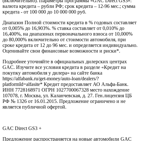
(включительно). Параметры программы «GAC Direct GS3»:
валюта кредита – рубли РФ; срок кредита – 12-96 мес.; сумма
кредита - от 100 000 до 10 000 000 руб.
Диапазон Полной стоимости кредита в % годовых составляет
от 0,005% до 16,903%. % ставка составляет от 0,010% до
16,400%, на диапазонах первоначального взноса от 10,000%
до 80,000% включительно от стоимости автомобиля, при
сроке кредита от 12 до 96 мес. и определяется индивидуально.
Оценивайте свои финансовые возможности и риски*.
Подробнее уточняйте в официальных дилерских центрах
GAC. Изучите все условия кредита в разделе «Кредит на
покупку автомобиля у дилера» на сайте банка
https://alfabank.ru/get-money/auto-loan/dealers/?
platformId=alfasite* Кредит предоставляет АО Альфа-Банк.
ИНН 7728168971 ОГРН 1027700067328 место нахождение
107078, г. Москва, ул. Каланчевская, д. 27. Ген.лицензия ЦБ
РФ № 1326 от 16.01.2015. Предложение ограничено и не
является публичной офертой.
GAC Direct GS3 +
Предложение распространяется на новые автомобили GAC