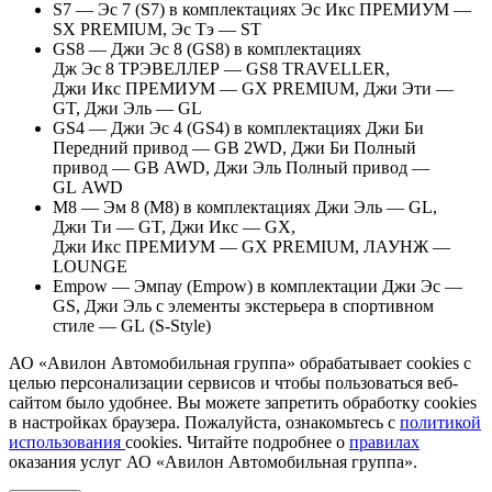
S7 — Эс 7 (S7) в комплектациях Эс Икс ПРЕМИУМ —
SX PREMIUM, Эс Тэ — ST
GS8 — Джи Эс 8 (GS8) в комплектациях
Дж Эс 8 ТРЭВЕЛЛЕР — GS8 TRAVELLER,
Джи Икс ПРЕМИУМ — GX PREMIUM, Джи Эти —
GT, Джи Эль — GL
GS4 — Джи Эс 4 (GS4) в комплектациях Джи Би
Передний привод — GB 2WD, Джи Би Полный
привод — GB AWD, Джи Эль Полный привод —
GL AWD
M8 — Эм 8 (M8) в комплектациях Джи Эль — GL,
Джи Ти — GT, Джи Икс — GX,
Джи Икс ПРЕМИУМ — GX PREMIUM, ЛАУНЖ —
LOUNGE
Empow — Эмпау (Empow) в комплектации Джи Эс —
GS, Джи Эль с элементы экстерьера в спортивном
стиле — GL (S-Style)
АО «Авилон Автомобильная группа» обрабатывает cookies с
целью персонализации сервисов и чтобы пользоваться веб-
сайтом было удобнее. Вы можете запретить обработку сookies
в настройках браузера. Пожалуйста, ознакомьтесь с
политикой
использования
cookies. Читайте подробнее о
правилах
оказания услуг АО «Авилон Автомобильная группа».