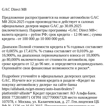
GAC Direct М8
Предложение распространяется на новые автомобили GAC
M8 2024-2025 годов производства и действует в салонах
официальных дилеров марки GAC до 30.09.2025
(включительно). Параметры программы «GAC Direct M8»:
валюта кредита – рубли РФ; срок кредита – 12-96 мес.; сумма
кредита - от 100 000 до 10 000 000 руб.
Диапазон Полной стоимости кредита в % годовых составляет
от 0,005% до 17,411%. % ставка составляет от 0,010% до
16,900%, на диапазонах первоначального взноса от 10,000%
до 80,000% включительно от стоимости автомобиля, при
сроке кредита от 12 до 96 мес. и определяется индивидуально.
Оценивайте свои финансовые возможности и риски*.
Подробнее уточняйте в официальных дилерских центрах
GAC. Изучите все условия кредита в разделе «Кредит на
покупку автомобиля у дилера» на сайте банка
https://alfabank.ru/get-money/auto-loan/dealers/?
platformId=alfasite* Кредит предоставляет АО Альфа-Банк.
ИНН 7728168971 ОГРН 1027700067328 место нахождение
107078, г. Москва, ул. Каланчевская, д. 27. Ген.лицензия ЦБ
РФ № 1326 от 16.01.2015. Предложение ограничено и не