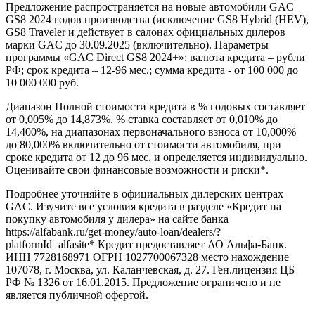
Предложение распространяется на новые автомобили GAC
GS8 2024 годов производства (исключение GS8 Hybrid (HEV),
GS8 Traveler и действует в салонах официальных дилеров
марки GAC до 30.09.2025 (включительно). Параметры
программы «GAC Direct GS8 2024+»: валюта кредита – рубли
РФ; срок кредита – 12-96 мес.; сумма кредита - от 100 000 до
10 000 000 руб.
Диапазон Полной стоимости кредита в % годовых составляет
от 0,005% до 14,873%. % ставка составляет от 0,010% до
14,400%, на диапазонах первоначального взноса от 10,000%
до 80,000% включительно от стоимости автомобиля, при
сроке кредита от 12 до 96 мес. и определяется индивидуально.
Оценивайте свои финансовые возможности и риски*.
Подробнее уточняйте в официальных дилерских центрах
GAC. Изучите все условия кредита в разделе «Кредит на
покупку автомобиля у дилера» на сайте банка
https://alfabank.ru/get-money/auto-loan/dealers/?
platformId=alfasite* Кредит предоставляет АО Альфа-Банк.
ИНН 7728168971 ОГРН 1027700067328 место нахождение
107078, г. Москва, ул. Каланчевская, д. 27. Ген.лицензия ЦБ
РФ № 1326 от 16.01.2015. Предложение ограничено и не
является публичной офертой.