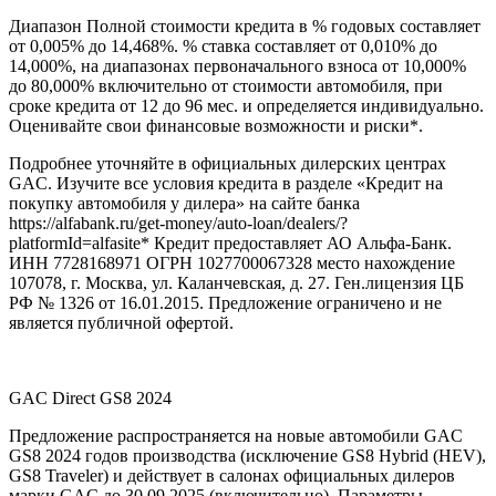
Диапазон Полной стоимости кредита в % годовых составляет
от 0,005% до 14,468%. % ставка составляет от 0,010% до
14,000%, на диапазонах первоначального взноса от 10,000%
до 80,000% включительно от стоимости автомобиля, при
сроке кредита от 12 до 96 мес. и определяется индивидуально.
Оценивайте свои финансовые возможности и риски*.
Подробнее уточняйте в официальных дилерских центрах
GAC. Изучите все условия кредита в разделе «Кредит на
покупку автомобиля у дилера» на сайте банка
https://alfabank.ru/get-money/auto-loan/dealers/?
platformId=alfasite* Кредит предоставляет АО Альфа-Банк.
ИНН 7728168971 ОГРН 1027700067328 место нахождение
107078, г. Москва, ул. Каланчевская, д. 27. Ген.лицензия ЦБ
РФ № 1326 от 16.01.2015. Предложение ограничено и не
является публичной офертой.
GAC Direct GS8 2024
Предложение распространяется на новые автомобили GAC
GS8 2024 годов производства (исключение GS8 Hybrid (HEV),
GS8 Traveler) и действует в салонах официальных дилеров
марки GAC до 30.09.2025 (включительно). Параметры