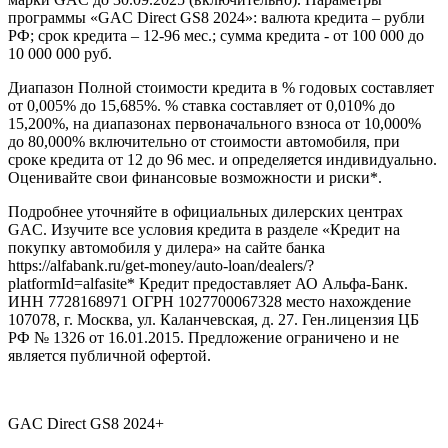
программы «GAC Direct GS8 2024»: валюта кредита – рубли
РФ; срок кредита – 12-96 мес.; сумма кредита - от 100 000 до
10 000 000 руб.
Диапазон Полной стоимости кредита в % годовых составляет
от 0,005% до 15,685%. % ставка составляет от 0,010% до
15,200%, на диапазонах первоначального взноса от 10,000%
до 80,000% включительно от стоимости автомобиля, при
сроке кредита от 12 до 96 мес. и определяется индивидуально.
Оценивайте свои финансовые возможности и риски*.
Подробнее уточняйте в официальных дилерских центрах
GAC. Изучите все условия кредита в разделе «Кредит на
покупку автомобиля у дилера» на сайте банка
https://alfabank.ru/get-money/auto-loan/dealers/?
platformId=alfasite* Кредит предоставляет АО Альфа-Банк.
ИНН 7728168971 ОГРН 1027700067328 место нахождение
107078, г. Москва, ул. Каланчевская, д. 27. Ген.лицензия ЦБ
РФ № 1326 от 16.01.2015. Предложение ограничено и не
является публичной офертой.
GAC Direct GS8 2024+