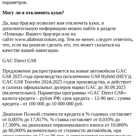
параметров.
Могу ли я отключить куки?
Да, ваш браузер позволит вам отключить куки, и
дополнительную информацию можно найти в разделе
«Помощь» Вашего браузера или на
сайте www.allaboutcookies.org. Тем не менее, следует отметить,
что, если вы решили сделать это, это может сказаться на
качестве вашей навигации.
GAC Direct GS8
Предложение распространяется на новые автомобили GAC
GS8 2025 года производства (исключение GS8 Hybrid (HEV)),
GAC GS8 Traveler 2024-2025 годов производства, и действует
в салонах официальных дилеров марки GAC до 30.09.2025
(включительно). Параметры программы «GAC Direct GS8»:
валюта кредита – рубли РФ; срок кредита – 12-96 мес.; сумма
кредита - от 100 000 до 10 000 000 руб.
Диапазон Полной стоимости кредита в % годовых составляет
от 0,005% до 17,817%. % ставка составляет от 0,010% до
17,300%, на диапазонах первоначального взноса от 10,000%
до 80,000% включительно от стоимости автомобиля, при
сроке кредита от 12 до 96 мес. и определяется индивидуально.