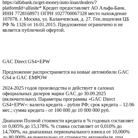
https://alfabank.ru/get-money/auto-loan/dealers/?
platformId=alfasite* Кредит предоставляет АО Альфа-Банк.
ИНН 7728168971 ОГРН 1027700067328 место нахождение
107078, г. Москва, ул. Каланчевская, д. 27. Ген.лицензия ЦБ
РФ № 1326 от 16.01.2015. Предложение ограничено и не
является публичной офертой.
GAC Direct GS4+EPW
Предложение распространяется на новые автомобили GAC
GS4 и GAC EMPOW
2024-2025 годов производства и действует в салонах
официальных дилеров марки GAC до 30.09.2025
(включительно). Параметры программы «GAC Direct
GS4+EPW»: валюта кредита – рубли РФ; срок кредита – 12-96
мес.; сумма кредита - от 100 000 до 10 000 000 руб.
Диапазон Полной стоимости кредита в % годовых составляет
от 0,005% до 15,178%. % ставка составляет от 0,010% до
14,700%, на диапазонах первоначального взноса от 10,000%
до 80,000% включительно от стоимости автомобиля, при