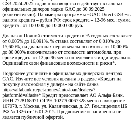
GS3 2024-2025 годов производства и действует в салонах
официальных дилеров марки GAC до 30.09.2025
(включительно). Параметры программы «GAC Direct GS3 +»:
валюта кредита – рубли РФ; срок кредита – 12-96 мес.; сумма
кредита - от 100 000 до 10 000 000 руб.
Диапазон Полной стоимости кредита в % годовых составляет
от 0,005% до 16,091%. % ставка составляет от 0,010% до
15,600%, на диапазонах первоначального взноса от 10,000%
до 80,000% включительно от стоимости автомобиля, при
сроке кредита от 12 до 96 мес и определяется индивидуально.
Оценивайте свои финансовые возможности и риски*.
Подробнее уточняйте в официальных дилерских центрах
GAC. Изучите все условия кредита в разделе «Кредит на
покупку автомобиля у дилера» на сайте банка
https://alfabank.ru/get-money/auto-loan/dealers/?
platformId=alfasite* Кредит предоставляет АО Альфа-Банк.
ИНН 7728168971 ОГРН 1027700067328 место нахождение
107078, г. Москва, ул. Каланчевская, д. 27. Ген.лицензия ЦБ
РФ № 1326 от 16.01.2015. Предложение ограничено и не
является публичной офертой.